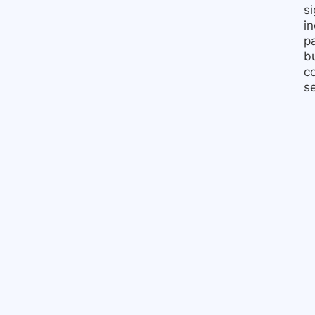
si
in
p
b
c
s