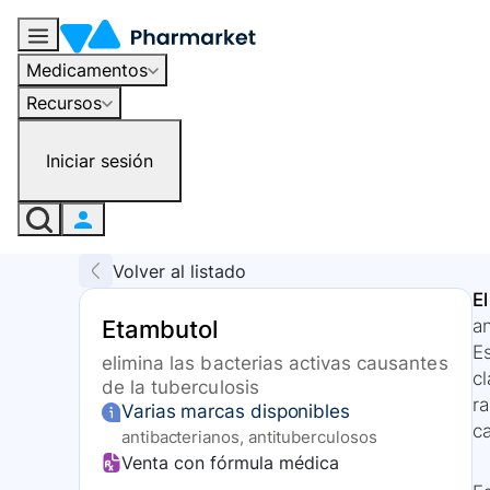
Medicamentos
Recursos
Iniciar sesión
Volver al listado
E
Etambutol
an
E
elimina las bacterias activas causantes
c
de la tuberculosis
r
Varias marcas disponibles
ca
antibacterianos, antituberculosos
Venta con fórmula médica