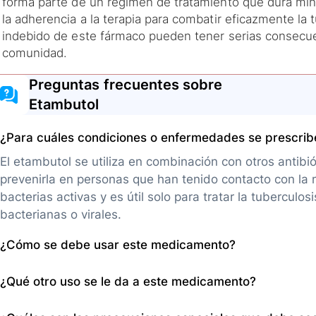
forma parte de un régimen de tratamiento que dura mín
la adherencia a la terapia para combatir eficazmente la 
indebido de este fármaco pueden tener serias consecuenc
comunidad.
Preguntas frecuentes sobre
Etambutol
¿Para cuáles condiciones o enfermedades se prescri
El etambutol se utiliza en combinación con otros antibiót
prevenirla en personas que han tenido contacto con la
bacterias activas y es útil solo para tratar la tuberculos
bacterianas o virales.
¿Cómo se debe usar este medicamento?
Este medicamento viene envasado en forma de tabletas 
¿Qué otro uso se le da a este medicamento?
por la mañana con comida. La dosis, la frecuencia y la 
su médico. Es importante tomar el medicamento a la mi
Aparte de su uso principal en la terapia combinada para