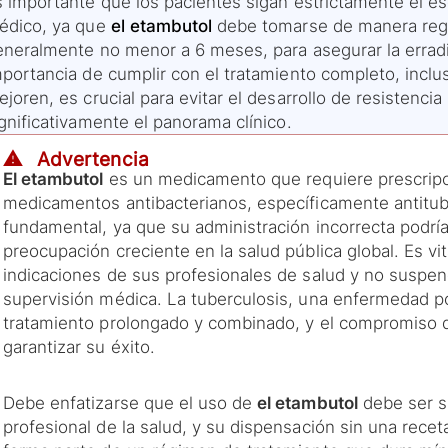
s importante que los pacientes sigan estrictamente el e
édico, ya que
el etambutol
debe tomarse de manera regu
eneralmente no menor a 6 meses, para asegurar la erradi
mportancia de cumplir con el tratamiento completo, incl
joren, es crucial para evitar el desarrollo de resistencia
gnificativamente el panorama clínico.
⚠️ Advertencia
El etambutol
es un medicamento que requiere prescripci
medicamentos antibacterianos, específicamente antitub
fundamental, ya que su administración incorrecta podría 
preocupación creciente en la salud pública global. Es vi
indicaciones de sus profesionales de salud y no suspen
supervisión médica. La tuberculosis, una enfermedad p
tratamiento prolongado y combinado, y el compromiso de
garantizar su éxito.
Debe enfatizarse que el uso de
el etambutol
debe ser s
profesional de la salud, y su dispensación sin una recet