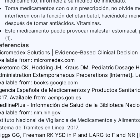
medicamento, infórmele a su médico de inmediato.
Toma medicamentos con o sin prescripción, no olvide men
interfieren con la función del etambutol, haciéndolo me
después de tomar antiácidos. Vitaminas.
Este medicamento puede provocar malestar estomacal, p
(1).
eferencias
icromedex Solutions | Evidence-Based Clinical Decision S
vailable
from:
micromedex.com
aketomo CK, Hodding JH, Kraus DM. Pediatric Dosage Ha
dministration Extemporaneous Preparations [Internet]. L
vailable
from:
books.google.com
gencia Española de Medicamentos y Productos Sanitarios
17. Available
from:
aemps.gob.es
dlinePlus - Información de Salud de la Biblioteca Nacion
vailable
from:
nlm.nih.gov
stituto Nacional de Vigilancia de Medicamentos y Alimentos
stema de Tramites en Linea. 2017.
riggs GG, Freeman RK YSD in P and LARG to F and NR [In