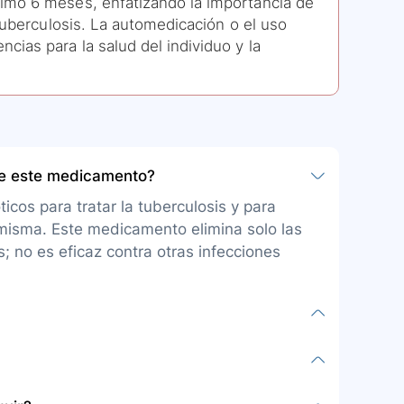
imo 6 meses, enfatizando la importancia de
tuberculosis. La automedicación o el uso
ias para la salud del individuo y la
be este medicamento?
icos para tratar la tuberculosis y para
 misma. Este medicamento elimina solo las
is; no es eficaz contra otras infecciones
para tomar por vía oral, preferiblemente
duración del tratamiento serán indicadas por
sma hora todos los días y seguir
 tratar la tuberculosis, no se menciona