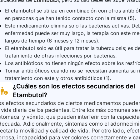
ndicaciones de
Etambutol
, pero su uso debe ser supervisado
El etambutol se utiliza en combinación con otros antibiót
en personas que han tenido contacto con la misma (5).
Este medicamento elimina solo las bacterias activas. De
enfermedad puede ser muy largo, la terapia con este m
largos de tiempo (6 meses y 12 meses).
El etambutol solo es útil para tratar la tuberculosis; es d
tratamiento de otras infecciones por bacterias.
Los antibióticos no tienen ningún efecto sobre los resfríos
Tomar antibióticos cuando no se necesitan aumenta su ri
tratamiento con este y otros antibióticos (1).
¿Cuáles son los efectos secundarios del
Etambutol
?
os efectos secundarios de ciertos medicamentos pueden
 vida diaria de los pacientes. Entre los más comunes se 
stomacal y vómito, que pueden interferir con la capacid
decuada. Adicionalmente, síntomas como el adormecimie
ectar la movilidad y calidad de vida. Por otro lado, efe
orrosa, incapacidad para ver colores correctamente y cam