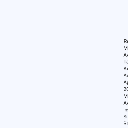
R
M
A
T
A
A
A
20
Me
A
In
Si
B