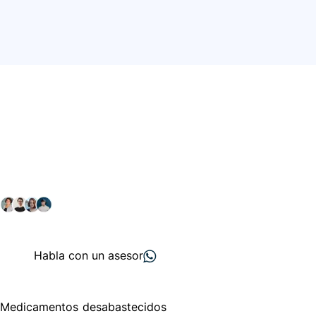
Conéctate con nuestra
comunidad farmacéutica
Explora nuestras soluciones y servicios para el sector
salud y farmacéutico.
+ 2000
proveedores
nos recomiendan
Habla con un asesor
Menú de navegación
Medicamentos desabastecidos