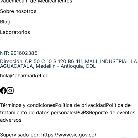
Vademecum de Medicamentos
Sobre nosotros
Blog
Laboratorios
Te puede interesar
NIT:
901602385
Dirección:
CR 50 C 10 S 120 BG 111, MALL INDUSTRIAL LA
AGUACATALA, Medellín - Antioquia, COL
hola@pharmarket.co
©
2026
Pharmarket. Todos los derechos reservados.
Términos y condiciones
Política de privacidad
Política de
tratamiento de datos personales
PQRS
Reporte de eventos
adversos
Supervisado por:
https://www.sic.gov.co/