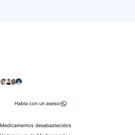
Conéctate con nuestra
comunidad farmacéutica
Explora nuestras soluciones y servicios para el sector
salud y farmacéutico.
+ 2000
proveedores
nos recomiendan
Habla con un asesor
Menú de navegación
Medicamentos desabastecidos