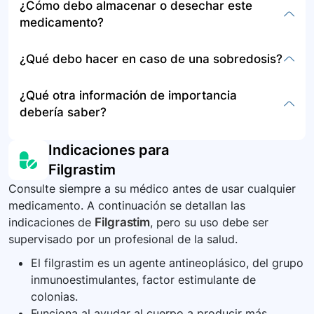
¿Cómo debo almacenar o desechar este
obtener orientación.
incluir enrojecimiento, hinchazón, dolor de
medicamento?
huesos, articulaciones o músculos, dolor de
cabeza, y en casos graves, dolor estomacal,
No se proporciona información específica sobre
¿Qué debo hacer en caso de una sobredosis?
fiebre, dificultad para respirar, urticaria,
el almacenamiento o disposición de filgrastim en
sarpullido, picazón, inflamación alrededor de la
la data suministrada. Se debe seguir las
En caso de sobredosis de filgrastim, se debe
¿Qué otra información de importancia
boca, entre otros.
instrucciones del médico o las indicaciones en el
buscar atención médica de emergencia
debería saber?
empaquetado del producto.
inmediata. La data no especifica los síntomas
exactos de sobredosis.
Es importante estar atento a cualquier efecto
Indicaciones para
secundario y comunicarse con el médico frente
Filgrastim
a cualquier inquietud. Además, seguir
Consulte siempre a su médico antes de usar cualquier
estrictamente las instrucciones de dosificación y
medicamento. A continuación se detallan las
administración del medicamento.
indicaciones de
Filgrastim
, pero su uso debe ser
supervisado por un profesional de la salud.
El filgrastim es un agente antineoplásico, del grupo
inmunoestimulantes, factor estimulante de
colonias.
Funciona al ayudar al cuerpo a producir más