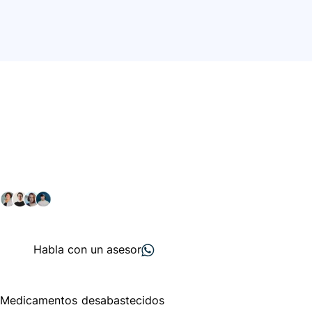
Conéctate con nuestra
comunidad farmacéutica
Explora nuestras soluciones y servicios para el sector
salud y farmacéutico.
+ 2000
proveedores
nos recomiendan
Habla con un asesor
Menú de navegación
Medicamentos desabastecidos