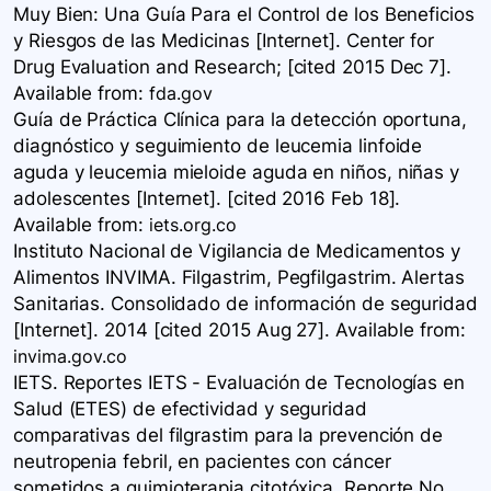
Muy Bien: Una Guía Para el Control de los Beneficios
y Riesgos de las Medicinas [Internet]. Center for
Drug Evaluation and Research; [cited 2015 Dec 7].
Available
from:
fda.gov
Guía de Práctica Clínica para la detección oportuna,
diagnóstico y seguimiento de leucemia linfoide
aguda y leucemia mieloide aguda en niños, niñas y
adolescentes [Internet]. [cited 2016 Feb 18].
Available
from:
iets.org.co
Instituto Nacional de Vigilancia de Medicamentos y
Alimentos INVIMA. Filgastrim, Pegfilgastrim. Alertas
Sanitarias. Consolidado de información de seguridad
[Internet]. 2014 [cited 2015 Aug 27]. Available
from:
invima.gov.co
IETS. Reportes IETS - Evaluación de Tecnologías en
Salud (ETES) de efectividad y seguridad
comparativas del filgrastim para la prevención de
neutropenia febril, en pacientes con cáncer
sometidos a quimioterapia citotóxica. Reporte No.