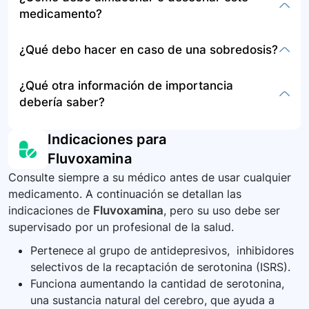
tiempo.
concentrarse, problemas digestivos, cambios en
medicamento?
el apetito y peso, nerviosismo y cambios en la
función sexual, entre otros. Reporte
Almacene el medicamento en su envase
¿Qué debo hacer en caso de una sobredosis?
inmediatamente síntomas graves como
original, protegido de la luz y la humedad, a
problemas de visión, dificultad para respirar,
temperatura ambiente y fuera del alcance de los
En caso de sobredosis, busque atención médica
¿Qué otra información de importancia
convulsiones, y pérdida del conocimiento.
niños. Deseche adecuadamente los
de emergencia inmediatamente. Los síntomas
debería saber?
medicamentos no utilizados o caducados.
pueden incluir mareos severos, alucinaciones,
pérdida del conocimiento, y convulsiones.
Se requiere tiempo para notar mejorías con este
Indicaciones para
medicamento, y no debe suspenderse
Fluvoxamina
abruptamente sin consultar a un médico.
Consulte siempre a su médico antes de usar cualquier
Existen recomendaciones específicas para su
medicamento. A continuación se detallan las
uso en varios contextos de salud mental,
indicaciones de
Fluvoxamina
, pero su uso debe ser
testimonio de su eficacia y seguridad en el
supervisado por un profesional de la salud.
tratamiento de condiciones psiquiátricas.
Pertenece al grupo de antidepresivos, inhibidores
selectivos de la recaptación de serotonina (ISRS).
Funciona aumentando la cantidad de serotonina,
una sustancia natural del cerebro, que ayuda a