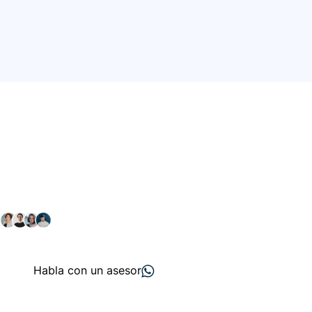
Conéctate con nuestra
comunidad farmacéutica
Explora nuestras soluciones y servicios para el sector
salud y farmacéutico.
+ 2000
proveedores
nos recomiendan
Habla con un asesor
Menú de navegación