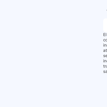
E
co
in
a
s
i
t
s