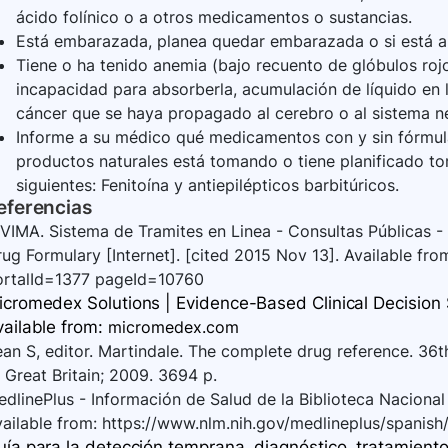
ácido folínico o a otros medicamentos o sustancias.
Está embarazada, planea quedar embarazada o si está
Tiene o ha tenido anemia (bajo recuento de glóbulos rojo
incapacidad para absorberla, acumulación de líquido en 
cáncer que se haya propagado al cerebro o al sistema n
Informe a su médico qué medicamentos con y sin fórmula
productos naturales está tomando o tiene planificado t
siguientes: Fenitoína y antiepilépticos barbitúricos.
eferencias
VIMA. Sistema de Tramites en Linea - Consultas Públicas - 
ug Formulary [Internet]. [cited 2015 Nov 13]. Available f
ortalId=1377 pageId=10760
icromedex Solutions | Evidence-Based Clinical Decision S
vailable
from:
micromedex.com
an S, editor. Martindale. The complete drug reference. 36
 Great Britain; 2009. 3694 p.
dlinePlus - Información de Salud de la Biblioteca Nacional 
ailable from: https://www.nlm.nih.gov/medlineplus/spanish
uía para la detección temprana, diagnóstico, tratamiento