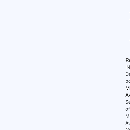
R
IN
Dr
p
M
A
Se
of
Me
Av
G