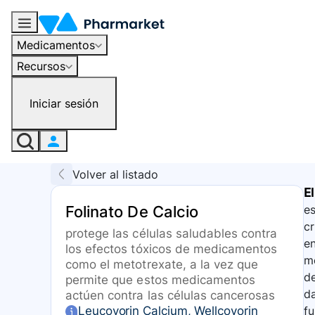
Medicamentos
Recursos
Iniciar sesión
Volver al listado
El
Folinato De Calcio
es
cr
protege las células saludables contra
en
los efectos tóxicos de medicamentos
me
como el metotrexate, a la vez que
de
permite que estos medicamentos
da
actúen contra las células cancerosas
Leucovorin Calcium, Wellcovorin
fu