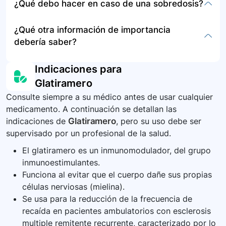
¿Qué debo hacer en caso de una sobredosis?
dificultad para respirar, urticaria, o dolor intenso
etiqueta del medicamento. Las jeringas usadas
en el área de inyección. Si experimenta efectos
deben desecharse en un envase resistente a las
En caso de sobredosis, busque atención médica
¿Qué otra información de importancia
secundarios severos, contacte a su médico
perforaciones. Consulte a su médico o
de urgencia inmediatamente.
debería saber?
inmediatamente.
farmacéutico sobre cómo desechar
correctamente el contenedor de eliminación.
Antes de iniciar el tratamiento, asegúrese de
Indicaciones para
haber recibido la formación adecuada para
Glatiramero
administrar el medicamento. Mantenga un
Consulte siempre a su médico antes de usar cualquier
registro de los lugares donde ha inyectado el
medicamento. A continuación se detallan las
medicamento para evitar repetir las zonas
indicaciones de
Glatiramero
, pero su uso debe ser
demasiado pronto.
supervisado por un profesional de la salud.
El glatiramero es un inmunomodulador, del grupo
inmunoestimulantes.
Funciona al evitar que el cuerpo dañe sus propias
células nerviosas (mielina).
Se usa para la reducción de la frecuencia de
recaída en pacientes ambulatorios con esclerosis
multiple remitente recurrente, caracterizado por lo