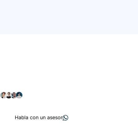
Conéctate con nuestra
comunidad farmacéutica
Explora nuestras soluciones y servicios para el sector
salud y farmacéutico.
+ 2000
proveedores
nos recomiendan
Habla con un asesor
Menú de navegación