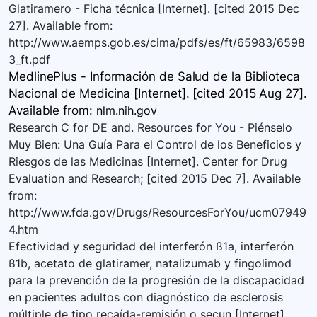
Glatiramero - Ficha técnica [Internet]. [cited 2015 Dec
27]. Available from:
http://www.aemps.gob.es/cima/pdfs/es/ft/65983/6598
3_ft.pdf
MedlinePlus - Información de Salud de la Biblioteca
Nacional de Medicina [Internet]. [cited 2015 Aug 27].
Available
from:
nlm.nih.gov
Research C for DE and. Resources for You - Piénselo
Muy Bien: Una Guía Para el Control de los Beneficios y
Riesgos de las Medicinas [Internet]. Center for Drug
Evaluation and Research; [cited 2015 Dec 7]. Available
from:
http://www.fda.gov/Drugs/ResourcesForYou/ucm07949
4.htm
Efectividad y seguridad del interferón ß1a, interferón
ß1b, acetato de glatiramer, natalizumab y fingolimod
para la prevención de la progresión de la discapacidad
en pacientes adultos con diagnóstico de esclerosis
múltiple de tipo recaída-remisión o secun [Internet].