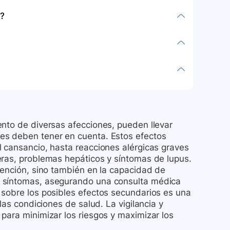
ves, síntomas de reacción alérgica,
?
 otros síntomas como dolor o presión en el
ón y crecimiento anormal en la piel.
n congelar, en su envase original, lejos de
íntomas.
tura ambiente hasta 25 °C durante 30 días
échelo adecuadamente en un contenedor para
de emergencia o comuníquese con su médico
s.
lice medicamentos de otros. Realice
anormalidad a su médico. Si es mayor de 65
d a infecciones o efectos adversos. Este
ento de diversas afecciones, pueden llevar
s de 18 años.
es deben tener en cuenta. Estos efectos
l cansancio, hasta reacciones alérgicas graves
eras, problemas hepáticos y síntomas de lupus.
vención, sino también en la capacidad de
s síntomas, asegurando una consulta médica
 sobre los posibles efectos secundarios es una
las condiciones de salud. La vigilancia y
para minimizar los riesgos y maximizar los