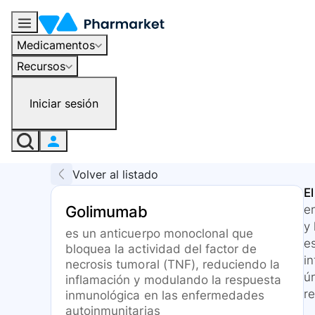
Medicamentos
Recursos
Iniciar sesión
Volver al listado
E
Golimumab
en
y
es un anticuerpo monoclonal que
e
bloquea la actividad del factor de
i
necrosis tumoral (TNF), reduciendo la
ún
inflamación y modulando la respuesta
re
inmunológica en las enfermedades
autoinmunitarias