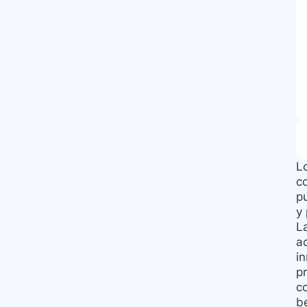
L
c
p
y
L
a
i
pr
c
be