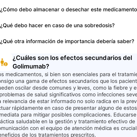
nuevo calendario a partir de esa fecha.
Los efectos secundarios pueden incluir infecciones gra
¿Cómo debo almacenar o desechar este medicamento
problemas hepáticos, síntomas de lupus, tensión alta, y
pecho, fatiga extrema, hemorragias o hematomas sin raz
Almacene este medicamento en refrigeración (2-8 °C), si
¿Qué debo hacer en caso de una sobredosis?
Consulte a su médico si experimenta alguno de estos s
los niños y protegido de la luz. Puede estar a tempera
antes de su uso. No recaliente el medicamento y des
En caso de una sobredosis, busque atención médica 
¿Qué otra información de importancia debería saber?
objetos cortopunzantes después de su uso.
inmediatamente para recibir las indicaciones apropiada
No comparta su medicamento con otras personas ni uti
¿Cuáles son los efectos secundarios del
revisiones periódicas de la piel y notifique cualquier 
Golimumab
?
años, tenga precaución debido a una mayor sensibilida
os medicamentos, si bien son esenciales para el tratami
medicamento no debe ser administrado a niños menore
onsigo una gama de efectos secundarios que los pacient
ueden oscilar desde comunes y leves, como la fiebre y e
 problemas de salud significativos como infecciones sev
a relevancia de estar informado no solo radica en la pre
ctuar rápidamente en caso de presentar alguno de esto
nmediata para mitigar posibles complicaciones. Educarse
áctica saludable en la gestión y tratamiento efectivo de 
omunicación con el equipo de atención médica es crucial 
neficios de los tratamientos prescritos.