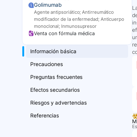
Golimumab
L
Agente antipsoriático; Antirreumático
d
modificador de la enfermedad; Anticuerpo
i
monoclonal; Inmunosupresor
e
Venta con fórmula médica
u
r
Información básica
c
Precauciones
Preguntas frecuentes
Efectos secundarios
Riesgos y advertencias
Referencias
M
Es