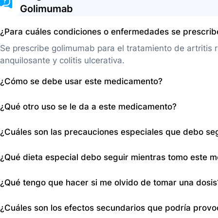
Golimumab
¿Para cuáles condiciones o enfermedades se prescri
Se prescribe golimumab para el tratamiento de artritis re
anquilosante y colitis ulcerativa.
¿Cómo se debe usar este medicamento?
Este medicamento se administra por vía subcutánea (de
¿Qué otro uso se le da a este medicamento?
mes para artritis reumatoide, artritis psoriásica y espond
administra una vez cada dos semanas durante las prim
Además de las indicaciones primarias, el golimumab pu
¿Cuáles son las precauciones especiales que debo se
semanas. En instituciones de salud, también puede adm
clínicos para enfermedades que involucran procesos in
dos semanas y luego cada 4 semanas.
recomendaciones médicas específicas y evidencia clíni
Informe a su médico si tiene alergias a este medicamento
¿Qué dieta especial debo seguir mientras tomo este 
de enfermedades autoinmunes, cáncer, enfermedades d
cardiovasculares, o si ha tenido tuberculosos o hepatiti
No se especifica una dieta particular mientras se está
¿Qué tengo que hacer si me olvido de tomar una dosis
infectadas, informe si está embarazada, planifica est
es importante seguir cualquier recomendación dietétic
sin previa consulta con su médico.
tiene condiciones específicas que requieren atención.
Si olvida una dosis y el retraso es menos de 2 semanas
¿Cuáles son los efectos secundarios que podría prov
calendario original. Si el retraso es más de 2 semanas,