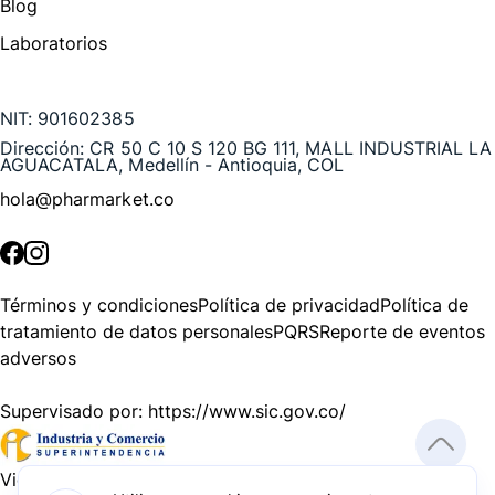
Blog
Laboratorios
Te puede interesar
NIT:
901602385
Dirección:
CR 50 C 10 S 120 BG 111, MALL INDUSTRIAL LA
AGUACATALA, Medellín - Antioquia, COL
hola@pharmarket.co
©
2026
Pharmarket. Todos los derechos reservados.
Términos y condiciones
Política de privacidad
Política de
tratamiento de datos personales
PQRS
Reporte de eventos
adversos
Supervisado por:
https://www.sic.gov.co/
Vigilado por:
https://www.dssa.gov.co/