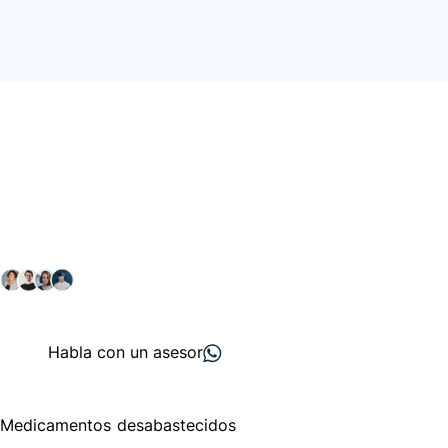
Conéctate con nuestra
comunidad farmacéutica
Explora nuestras soluciones y servicios para el sector
salud y farmacéutico.
+ 2000
proveedores
nos recomiendan
Habla con un asesor
Menú de navegación
Medicamentos desabastecidos