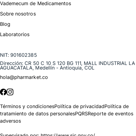
Vademecum de Medicamentos
Sobre nosotros
Blog
Laboratorios
Te puede interesar
NIT:
901602385
Dirección:
CR 50 C 10 S 120 BG 111, MALL INDUSTRIAL LA
AGUACATALA, Medellín - Antioquia, COL
hola@pharmarket.co
©
2026
Pharmarket. Todos los derechos reservados.
Términos y condiciones
Política de privacidad
Política de
tratamiento de datos personales
PQRS
Reporte de eventos
adversos
Supervisado por:
https://www.sic.gov.co/