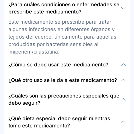
¿Para cuáles condiciones o enfermedades se
prescribe este medicamento?
Este medicamento se prescribe para tratar
algunas infecciones en diferentes órganos y
tejidos del cuerpo, únicamente para aquellas
producidas por bacterias sensibles al
imipenem/cilastatina.
¿Cómo se debe usar este medicamento?
El imipenem/cilastatina viene en polvo para
¿Qué otro uso se le da a este medicamento?
preparar una solución inyectable que se
administra por vía intravenosa. Debe ser
Además de tratar infecciones específicas, no se
¿Cuáles son las precauciones especiales que
administrado por un profesional en una
especifican otros usos directos para este
debo seguir?
institución prestadora de salud, siguiendo
medicamento fuera de su función principal como
estrictamente las dosis y duración del
antibacteriano.
Informe a su médico si es alérgico a ciertos
¿Qué dieta especial debo seguir mientras
tratamiento definidas por el médico.
antibióticos, tiene enfermedades de riñones,
tomo este medicamento?
convulsiones o condiciones del sistema