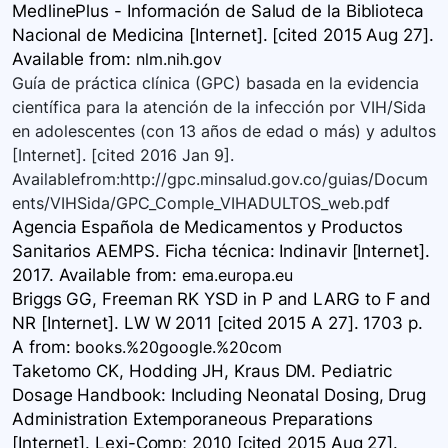
MedlinePlus - Información de Salud de la Biblioteca
Nacional de Medicina [Internet]. [cited 2015 Aug 27].
Available
from:
nlm.nih.gov
Guía de práctica clínica (GPC) basada en la evidencia
científica para la atención de la infección por VIH/Sida
en adolescentes (con 13 años de edad o más) y adultos
[Internet]. [cited 2016 Jan 9].
Availablefrom:http://gpc.minsalud.gov.co/guias/Docum
ents/VIHSida/GPC_Comple_VIHADULTOS_web.pdf
Agencia Española de Medicamentos y Productos
Sanitarios AEMPS. Ficha técnica: Indinavir [Internet].
2017. Available
from:
ema.europa.eu
Briggs GG, Freeman RK YSD in P and LARG to F and
NR [Internet]. LW W 2011 [cited 2015 A 27]. 1703 p.
A
from:
books.%20google.%20com
Taketomo CK, Hodding JH, Kraus DM. Pediatric
Dosage Handbook: Including Neonatal Dosing, Drug
Administration Extemporaneous Preparations
[Internet]. Lexi-Comp; 2010 [cited 2015 Aug 27].