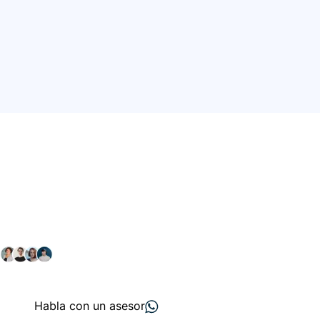
Conéctate con nuestra
comunidad farmacéutica
Explora nuestras soluciones y servicios para el sector
salud y farmacéutico.
+ 2000
proveedores
nos recomiendan
Habla con un asesor