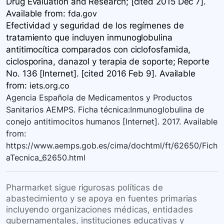
Drug Evaluation and Research; [cited 2015 Dec 7].
Available
from:
fda.gov
Efectividad y seguridad de los regímenes de
tratamiento que incluyen inmunoglobulina
antitimocítica comparados con ciclofosfamida,
ciclosporina, danazol y terapia de soporte; Reporte
No. 136 [Internet]. [cited 2016 Feb 9]. Available
from:
iets.org.co
Agencia Española de Medicamentos y Productos
Sanitarios AEMPS. Ficha técnica:Inmunoglobulina de
conejo antitimocitos humanos [Internet]. 2017. Available
from:
https://www.aemps.gob.es/cima/dochtml/ft/62650/Fich
aTecnica_62650.html
Pharmarket sigue rigurosas políticas de
abastecimiento y se apoya en fuentes primarias
incluyendo organizaciones médicas, entidades
gubernamentales, instituciones educativas y