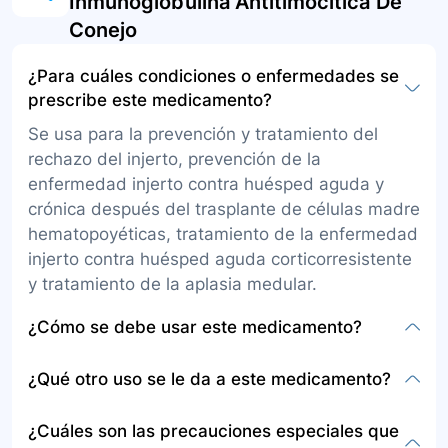
Inmunoglobulina Antitimocitica De
Conejo
¿Para cuáles condiciones o enfermedades se
prescribe este medicamento?
Se usa para la prevención y tratamiento del
rechazo del injerto, prevención de la
enfermedad injerto contra huésped aguda y
crónica después del trasplante de células madre
hematopoyéticas, tratamiento de la enfermedad
injerto contra huésped aguda corticorresistente
y tratamiento de la aplasia medular.
¿Cómo se debe usar este medicamento?
La presentación es en solución para infusión. Su
¿Qué otro uso se le da a este medicamento?
médico le indicará la dosis, frecuencia y tiempo
de tratamiento. Este medicamento debe ser
Además de los usos primarios mencionados,
¿Cuáles son las precauciones especiales que
administrado por un profesional en enfermería,
debido a la naturaleza específica de este