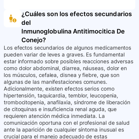
de la salud en entornos hospitalarios. Siga las
Sin embargo, en caso de sospecha de una
La efectividad y seguridad de la
¿Cuáles son los efectos secundarios
instrucciones de su proveedor de atención
sobredosis, la atención médica inmediata es
inmunoglobulina antitimocítica es limitada y de
del
médica o consulte con la farmacia hospitalaria
crítica. El personal médico tomará las medidas
baja calidad, y no es posible determinar la
sobre cómo se deben manejar estos aspectos.
adecuadas para tratar la situación.
Inmunoglobulina Antitimocitica De
superioridad de esta tecnología frente a otras
opciones de tratamiento disponibles. Es
Conejo
?
importante que consulte todas sus dudas e
Los efectos secundarios de algunos medicamentos
inquietudes con su médico.
pueden variar de leves a graves. Es fundamental
estar informado sobre posibles reacciones adversas
como dolor abdominal, diarrea, náuseas, dolor en
los músculos, cefalea, disnea y fiebre, que son
algunas de las manifestaciones comunes.
Adicionalmente, existen efectos serios como
hipertensión, taquicardia, temblor, leucopenia,
trombocitopenia, anafilaxia, síndrome de liberación
de citoquinas e insuficiencia renal aguda, que
requieren atención médica inmediata. La
comunicación oportuna con el profesional de salud
ante la aparición de cualquier síntoma inusual es
crucial para el manejo adecuado de estas