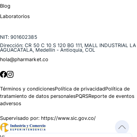
Blog
Laboratorios
Te puede interesar
NIT:
901602385
Dirección:
CR 50 C 10 S 120 BG 111, MALL INDUSTRIAL LA
AGUACATALA, Medellín - Antioquia, COL
hola@pharmarket.co
©
2026
Pharmarket. Todos los derechos reservados.
Términos y condiciones
Política de privacidad
Política de
tratamiento de datos personales
PQRS
Reporte de eventos
adversos
Supervisado por:
https://www.sic.gov.co/
Vigilado por:
https://www.dssa.gov.co/