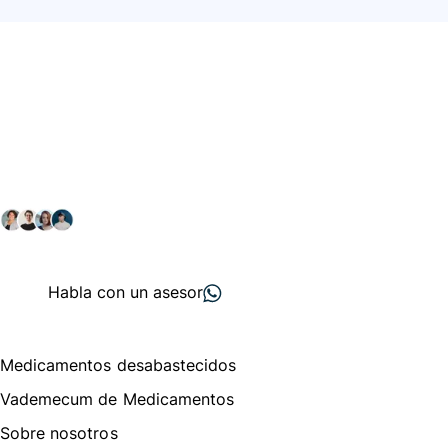
Conéctate con nuestra
comunidad farmacéutica
Explora nuestras soluciones y servicios para el sector
salud y farmacéutico.
+ 2000
proveedores
nos recomiendan
Habla con un asesor
Menú de navegación
Medicamentos desabastecidos
Vademecum de Medicamentos
Sobre nosotros