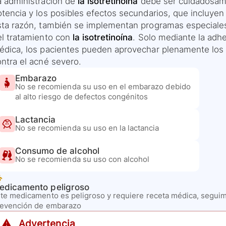
a administración de
la isotretinoína
debe ser cuidadosame
tencia y los posibles efectos secundarios, que incluyen 
sta razón, también se implementan programas especiales
el tratamiento con
la isotretinoína
. Solo mediante la adh
édica, los pacientes pueden aprovechar plenamente los b
ontra el acné severo.
Embarazo
No se recomienda su uso en el embarazo debido
al alto riesgo de defectos congénitos
Lactancia
No se recomienda su uso en la lactancia
Consumo de alcohol
No se recomienda su uso con alcohol
edicamento peligroso
te medicamento es peligroso y requiere receta médica, seguim
revención de embarazo
⚠️ Advertencia