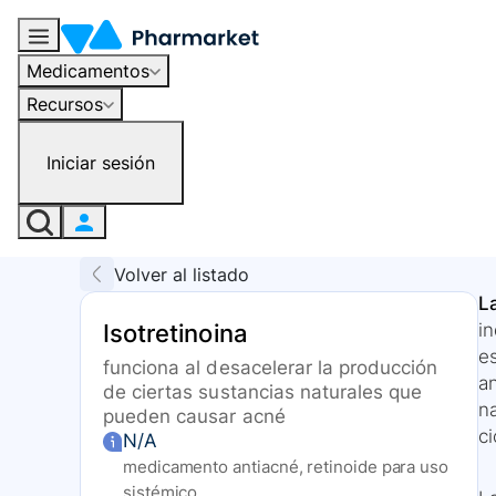
Medicamentos
Recursos
Iniciar sesión
Volver al listado
La
Isotretinoina
i
e
funciona al desacelerar la producción
an
de ciertas sustancias naturales que
na
pueden causar acné
c
N/A
medicamento antiacné, retinoide para uso
sistémico