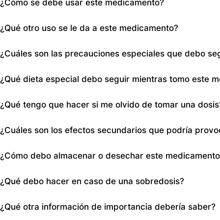
¿Cómo se debe usar este medicamento?
La presentación es en cápsula para tomar por vía oral, 
¿Qué otro uso se le da a este medicamento?
día, con las comidas. Su médico determina la duración 
Principalmente se utiliza para tratar el acné grave, no s
¿Cuáles son las precauciones especiales que debo se
información disponible.
Informe a su médico si es alérgico a la isotretinoína, a
¿Qué dieta especial debo seguir mientras tomo este 
sustancias. También si está embarazada, planea qued
No se especifica una dieta especial a seguir mientras
¿Qué tengo que hacer si me olvido de tomar una dosis
recomendable consultar con su médico para obtener r
Si olvida una dosis de este medicamento, omita la dosi
¿Cuáles son los efectos secundarios que podría prov
tome una dosis doble para compensar la que olvidó.
Los efectos secundarios incluyen labios enrojecidos, r
¿Cómo debo almacenar o desechar este medicamento
piel, ojos, boca o nariz, sangrado nasal, cambios en el c
síntomas graves como dolor de cabeza, visión borrosa,
Guarde siempre el medicamento en un lugar seguro, fue
¿Qué debo hacer en caso de una sobredosis?
consulte a su médico de inmediato.
En caso de sobredosis, es importante buscar atención
¿Qué otra información de importancia debería saber?