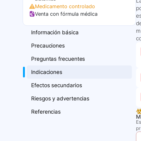
L
Medicamento controlado
po
Venta con fórmula médica
e
d
m
Información básica
c
Precauciones
Preguntas frecuentes
Indicaciones
Efectos secundarios
Riesgos y advertencias
Referencias
M
Es
p