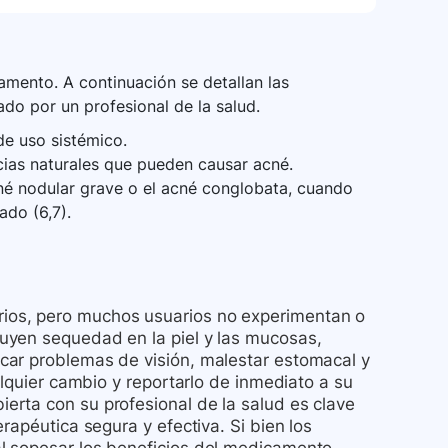
aces o tener abstinencia continua durante un
tamiento con isotretinoína debido al riesgo
mento. A continuación se detallan las
ado por un profesional de la salud.
de uso sistémico.
cias naturales que pueden causar acné.
cné nodular grave o el acné conglobata, cuando
ado (6,7).
ios, pero muchos usuarios no experimentan o
uyen sequedad en la piel y las mucosas,
car problemas de visión, malestar estomacal y
alquier cambio y reportarlo de inmediato a su
rta con su profesional de la salud es clave
rapéutica segura y efectiva. Si bien los