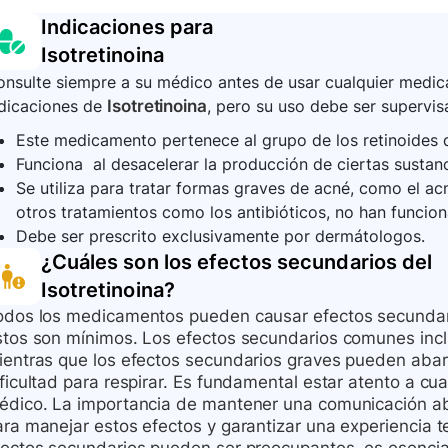
Es necesario utilizar dos métodos anticonceptivos efic
Indicaciones para
mes antes, durante y un mes después de terminar el tra
Isotretinoina
de teratogenicidad.
nsulte siempre a su médico antes de usar cualquier medica
ndicaciones de
Isotretinoina
, pero su uso debe ser supervis
Este medicamento pertenece al grupo de los retinoides 
Funciona al desacelerar la producción de ciertas sustan
Se utiliza para tratar formas graves de acné, como el a
otros tratamientos como los antibióticos, no han funcion
Debe ser prescrito exclusivamente por dermátologos.
¿Cuáles son los efectos secundarios del
Isotretinoina
?
odos los medicamentos pueden causar efectos secundar
stos son mínimos. Los efectos secundarios comunes incl
ientras que los efectos secundarios graves pueden abar
ficultad para respirar. Es fundamental estar atento a cu
édico. La importancia de mantener una comunicación abie
ra manejar estos efectos y garantizar una experiencia te