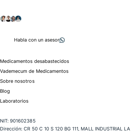
Explora nuestras soluciones y servicios para el sector
salud y farmacéutico.
+ 2000
proveedores
nos recomiendan
Habla con un asesor
Menú de navegación
Medicamentos desabastecidos
Vademecum de Medicamentos
Sobre nosotros
Blog
Laboratorios
Te puede interesar
NIT:
901602385
Dirección:
CR 50 C 10 S 120 BG 111, MALL INDUSTRIAL LA