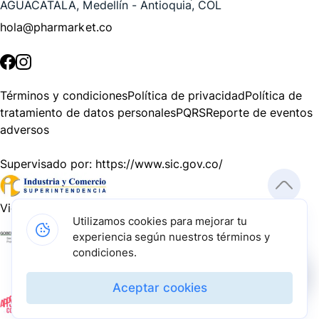
AGUACATALA, Medellín - Antioquia, COL
hola@pharmarket.co
©
2026
Pharmarket. Todos los derechos reservados.
Términos y condiciones
Política de privacidad
Política de
tratamiento de datos personales
PQRS
Reporte de eventos
adversos
Supervisado por:
https://www.sic.gov.co/
Vigilado por:
https://www.dssa.gov.co/
Utilizamos cookies para mejorar tu
experiencia según nuestros términos y
Gracias a nuestros impulsadores, podemos presentarte la
condiciones.
solución tecnológica más avanzada para resolver los
desafíos farmacéuticos de la actualidad.
Aceptar cookies