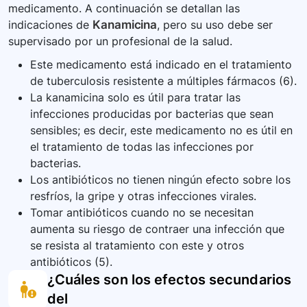
medicamento. A continuación se detallan las
deben considerar las particularidades de cada
indicaciones de
Kanamicina
, pero su uso debe ser
paciente, incluida la presencia de condiciones
supervisado por un profesional de la salud.
como enfermedades hepáticas o renales, y
adaptar el tratamiento según sea necesario.
Este medicamento está indicado en el tratamiento
de tuberculosis resistente a múltiples fármacos (6).
La kanamicina solo es útil para tratar las
infecciones producidas por bacterias que sean
sensibles; es decir, este medicamento no es útil en
el tratamiento de todas las infecciones por
bacterias.
Los antibióticos no tienen ningún efecto sobre los
resfríos, la gripe y otras infecciones virales.
Tomar antibióticos cuando no se necesitan
aumenta su riesgo de contraer una infección que
se resista al tratamiento con este y otros
antibióticos (5).
¿Cuáles son los efectos secundarios
del