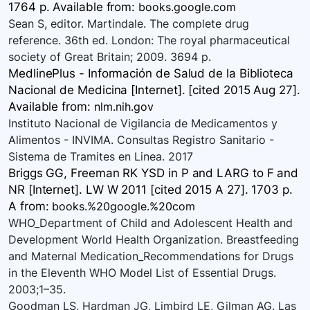
1764 p. Available
from:
books.google.com
Sean S, editor. Martindale. The complete drug
reference. 36th ed. London: The royal pharmaceutical
society of Great Britain; 2009. 3694 p.
MedlinePlus - Información de Salud de la Biblioteca
Nacional de Medicina [Internet]. [cited 2015 Aug 27].
Available
from:
nlm.nih.gov
Instituto Nacional de Vigilancia de Medicamentos y
Alimentos - INVIMA. Consultas Registro Sanitario -
Sistema de Tramites en Linea. 2017
Briggs GG, Freeman RK YSD in P and LARG to F and
NR [Internet]. LW W 2011 [cited 2015 A 27]. 1703 p.
A
from:
books.%20google.%20com
WHO_Department of Child and Adolescent Health and
Development World Health Organization. Breastfeeding
and Maternal Medication_Recommendations for Drugs
in the Eleventh WHO Model List of Essential Drugs.
2003;1–35.
Goodman LS, Hardman JG, Limbird LE, Gilman AG. Las