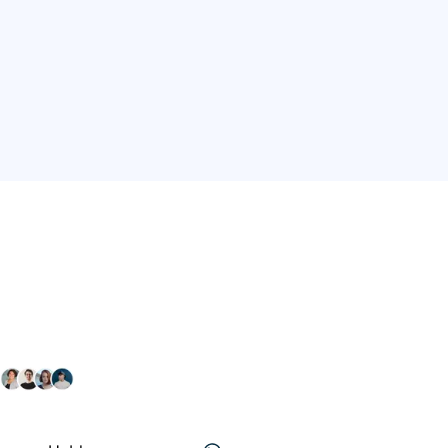
Conéctate con nuestra
comunidad farmacéutica
Explora nuestras soluciones y servicios para el sector
salud y farmacéutico.
+ 2000
proveedores
nos recomiendan