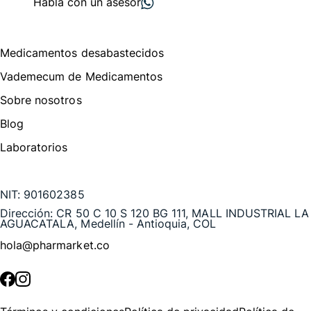
Habla con un asesor
Menú de navegación
Medicamentos desabastecidos
Vademecum de Medicamentos
Sobre nosotros
Blog
Laboratorios
Te puede interesar
NIT:
901602385
Dirección:
CR 50 C 10 S 120 BG 111, MALL INDUSTRIAL LA
AGUACATALA, Medellín - Antioquia, COL
hola@pharmarket.co
©
2026
Pharmarket. Todos los derechos reservados.