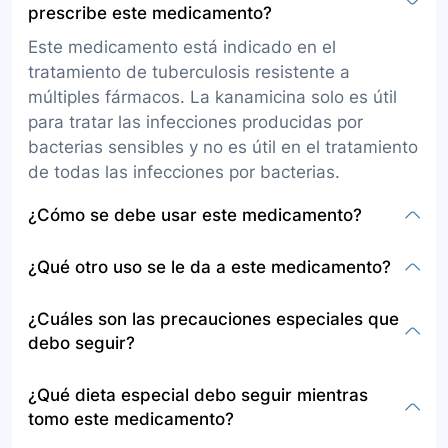
prescribe este medicamento?
Este medicamento está indicado en el
tratamiento de tuberculosis resistente a
múltiples fármacos. La kanamicina solo es útil
para tratar las infecciones producidas por
bacterias sensibles y no es útil en el tratamiento
de todas las infecciones por bacterias.
¿Cómo se debe usar este medicamento?
Este medicamento debe ser administrado por
¿Qué otro uso se le da a este medicamento?
un profesional en enfermería, entrenado y
autorizado en una IPS de mediana o alta
Además de su uso principal en el tratamiento de
¿Cuáles son las precauciones especiales que
complejidad. Su administración se hace a través
la tuberculosis resistente a múltiples fármacos,
debo seguir?
de una infusión continua por un catéter
la kanamicina es utilizada en el manejo de
insertado en una vena o directamente en un
infecciones causadas por bacterias sensibles a
Antes de usar este medicamento, informe a su
¿Qué dieta especial debo seguir mientras
músculo.
este antibiótico.
médico si es alérgico a la kanamicina o cualquier
tomo este medicamento?
otro medicamento, si ha tenido asma,