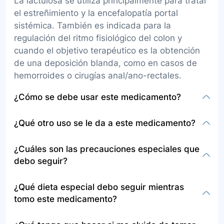
La lactulosa se utiliza principalmente para tratar
el estreñimiento y la encefalopatía portal
sistémica. También es indicada para la
regulación del ritmo fisiológico del colon y
cuando el objetivo terapéutico es la obtención
de una deposición blanda, como en casos de
hemorroides o cirugías anal/ano-rectales.
¿Cómo se debe usar este medicamento?
La lactulosa se administra en solución para
¿Qué otro uso se le da a este medicamento?
administración oral. Se debe comenzar el
tratamiento según la indicación del médico,
Además de para el tratamiento del
¿Cuáles son las precauciones especiales que
ajustando la dosis de acuerdo a la respuesta
estreñimiento y la encefalopatía portal
debo seguir?
del paciente. Se recomienda medir la dosis con
sistémica, la lactulosa puede usarse para
una cuchara, jeringa para uso oral o taza
mejorar el ritmo intestinal y facilitar la
Antes de iniciar el tratamiento con lactulosa,
¿Qué dieta especial debo seguir mientras
marcada para medicamentos, tomar el
evacuación de heces en situaciones particulares
informe al médico si es alérgico a este
tomo este medicamento?
medicamento a la misma hora todos los días y
como después de cirugías anale/ano-rectales o
medicamento o a cualquier otro, si padece de
seguir estrictamente las indicaciones médicas,
en presencia de hemorroides.
diabetes, si está embarazada, planea estarlo o
Aunque la lactulosa no requiere de una dieta