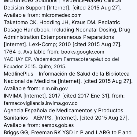
Micromedex Solutions | Evidence-Based Clinical
Decision Support [Internet]. [cited 2015 Aug 27].
Available
from:
micromedex.com
Taketomo CK, Hodding JH, Kraus DM. Pediatric
Dosage Handbook: Including Neonatal Dosing, Drug
Administration Extemporaneous Preparations
[Internet]. Lexi-Comp; 2010 [cited 2015 Aug 27].
1764 p. Available
from:
books.google.com
YACHAY EP. Vademécum Farmacoterapéutico del
Ecuador 2015. Quito; 2015.
MedlinePlus - Información de Salud de la Biblioteca
Nacional de Medicina [Internet]. [cited 2015 Aug 27].
Available
from:
nlm.nih.gov
INVIMA [Internet]. 2017 [cited 2017 Ene 31].
from:
farmacovigilancia.invima.gov.co
Agencia Española de Medicamentos y Productos
Sanitarios - AEMPS. [Internet]. [cited 2015 Aug 27].
Available
from:
aemps.gob.es
Briggs GG, Freeman RK YSD in P and LARG to F and