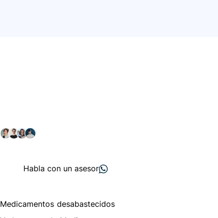
Conéctate con nuestra
comunidad farmacéutica
Explora nuestras soluciones y servicios para el sector
salud y farmacéutico.
+ 2000
proveedores
nos recomiendan
Habla con un asesor
Menú de navegación
Medicamentos desabastecidos