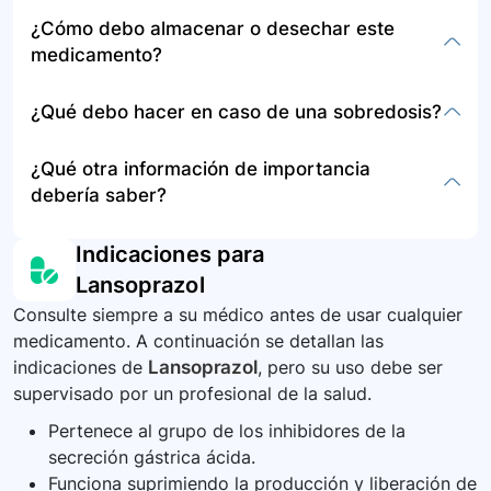
regular sin tomar dosis extra.
Puede causar diarrea, reacciones alérgicas,
¿Cómo debo almacenar o desechar este
ampollas, fiebre, dolor en articulaciones,
medicamento?
convulsiones, mareos, cansancio excesivo, y
fracturas óseas entre otros.
Siga las instrucciones de almacenamiento
¿Qué debo hacer en caso de una sobredosis?
proporcionadas por el fabricante o su
farmacéutico, y consulte sobre cómo desechar
En caso de sobredosis, busque atención médica
¿Qué otra información de importancia
de forma segura el medicamento no utilizado.
de emergencia o contacte a un centro de control
debería saber?
de envenenamiento de inmediato.
Se recomienda administrar este medicamento a
Indicaciones para
pacientes con alto riesgo de sangrado bajo
Lansoprazol
ciertas condiciones y estar atento a posibles
Consulte siempre a su médico antes de usar cualquier
riesgos como hipomagnesemia y fracturas
medicamento. A continuación se detallan las
óseas con uso prolongado.
indicaciones de
Lansoprazol
, pero su uso debe ser
supervisado por un profesional de la salud.
Pertenece al grupo de los inhibidores de la
secreción gástrica ácida.
Funciona suprimiendo la producción y liberación de