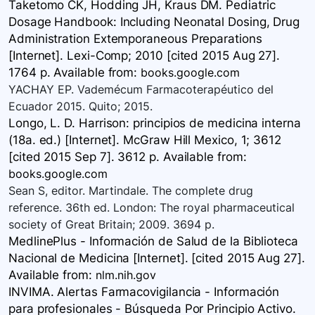
Taketomo CK, Hodding JH, Kraus DM. Pediatric
Dosage Handbook: Including Neonatal Dosing, Drug
Administration Extemporaneous Preparations
[Internet]. Lexi-Comp; 2010 [cited 2015 Aug 27].
1764 p. Available
from:
books.google.com
YACHAY EP. Vademécum Farmacoterapéutico del
Ecuador 2015. Quito; 2015.
Longo, L. D. Harrison: principios de medicina interna
(18a. ed.) [Internet]. McGraw Hill Mexico, 1; 3612
[cited 2015 Sep 7]. 3612 p. Available
from:
books.google.com
Sean S, editor. Martindale. The complete drug
reference. 36th ed. London: The royal pharmaceutical
society of Great Britain; 2009. 3694 p.
MedlinePlus - Información de Salud de la Biblioteca
Nacional de Medicina [Internet]. [cited 2015 Aug 27].
Available
from:
nlm.nih.gov
INVIMA. Alertas Farmacovigilancia - Información
para profesionales - Búsqueda Por Principio Activo.