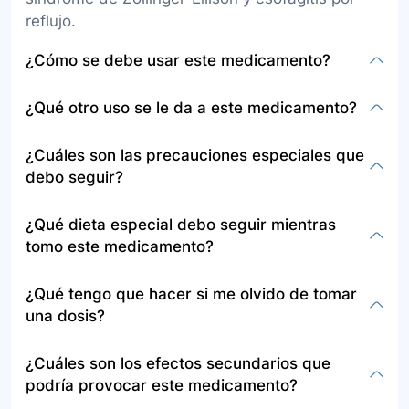
reflujo.
¿Cómo se debe usar este medicamento?
Debe administrarse por vía oral, antes de comer.
¿Qué otro uso se le da a este medicamento?
Las tabletas o cápsulas se tragan enteras, y en
caso de las tabletas dispersables, se colocan en
Además de tratar condiciones
¿Cuáles son las precauciones especiales que
la lengua para disolver antes de tragar.
gastrointestinales, se usa en protocolos para
debo seguir?
pacientes con alto riesgo de sangrado que
reciben antiagregación dual.
Informe a su médico si es alérgico al
¿Qué dieta especial debo seguir mientras
lansoprazol, tiene enfermedad hepática,
tomo este medicamento?
osteoporosis, está embarazada o
amamantando, y sobre otros medicamentos que
No se especifica una dieta especial, pero es
¿Qué tengo que hacer si me olvido de tomar
esté tomando.
recomendable seguir las indicaciones médicas,
una dosis?
especialmente si se presenta diarrea
persistente.
Si olvida una dosis, tómela lo más pronto
¿Cuáles son los efectos secundarios que
posible. Si es casi hora para su próxima dosis,
podría provocar este medicamento?
omita la olvidada y continúe con su horario