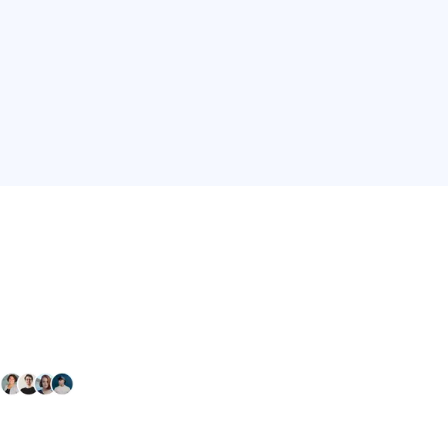
Conéctate con nuestra
comunidad farmacéutica
Explora nuestras soluciones y servicios para el sector
salud y farmacéutico.
+ 2000
proveedores
nos recomiendan