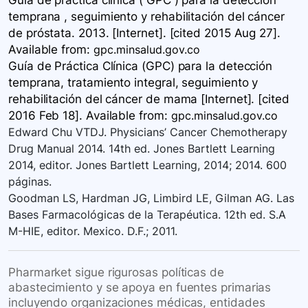
Guía de práctica clínica ( GPC ) para la detección
temprana , seguimiento y rehabilitación del cáncer
de próstata. 2013. [Internet]. [cited 2015 Aug 27].
Available
from:
gpc.minsalud.gov.co
Guía de Práctica Clínica ​(GPC) para la detección
temprana, tratamiento integral, seguimiento y
rehabilitación del cáncer de mama ​​​[Internet]. [cited
2016 Feb 18]. Available
from:
gpc.minsalud.gov.co
Edward Chu VTDJ. Physicians’ Cancer Chemotherapy
Drug Manual 2014. 14th ed. Jones Bartlett Learning
2014, editor. Jones Bartlett Learning, 2014; 2014. 600
páginas.
Goodman LS, Hardman JG, Limbird LE, Gilman AG. Las
Bases Farmacológicas de la Terapéutica. 12th ed. S.A
M-HIE, editor. Mexico. D.F.; 2011.
Pharmarket sigue rigurosas políticas de
abastecimiento y se apoya en fuentes primarias
incluyendo organizaciones médicas, entidades