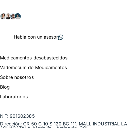
Explora nuestras soluciones y servicios para el sector
salud y farmacéutico.
+ 2000
proveedores
nos recomiendan
Habla con un asesor
Menú de navegación
Medicamentos desabastecidos
Vademecum de Medicamentos
Sobre nosotros
Blog
Laboratorios
Te puede interesar
NIT:
901602385
Dirección:
CR 50 C 10 S 120 BG 111, MALL INDUSTRIAL LA
AGUACATALA, Medellín - Antioquia, COL