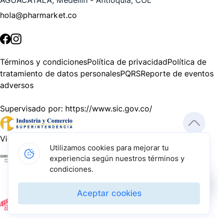
hola@pharmarket.co
©
2026
Pharmarket. Todos los derechos reservados.
Términos y condiciones
Política de privacidad
Política de
tratamiento de datos personales
PQRS
Reporte de eventos
adversos
Supervisado por:
https://www.sic.gov.co/
Vigilado por:
https://www.dssa.gov.co/
Utilizamos cookies para mejorar tu
experiencia según nuestros términos y
Gracias a nuestros impulsadores, podemos presentarte la
condiciones.
solución tecnológica más avanzada para resolver los
desafíos farmacéuticos de la actualidad.
Aceptar cookies