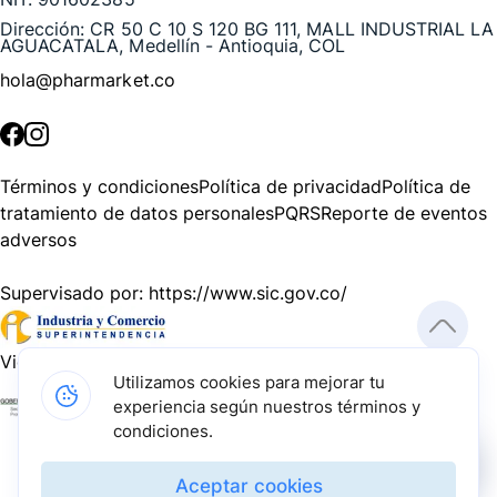
Dirección:
CR 50 C 10 S 120 BG 111, MALL INDUSTRIAL LA
AGUACATALA, Medellín - Antioquia, COL
hola@pharmarket.co
©
2026
Pharmarket. Todos los derechos reservados.
Términos y condiciones
Política de privacidad
Política de
tratamiento de datos personales
PQRS
Reporte de eventos
adversos
Supervisado por:
https://www.sic.gov.co/
Vigilado por:
https://www.dssa.gov.co/
Utilizamos cookies para mejorar tu
experiencia según nuestros términos y
Gracias a nuestros impulsadores, podemos presentarte la
condiciones.
solución tecnológica más avanzada para resolver los
desafíos farmacéuticos de la actualidad.
Aceptar cookies