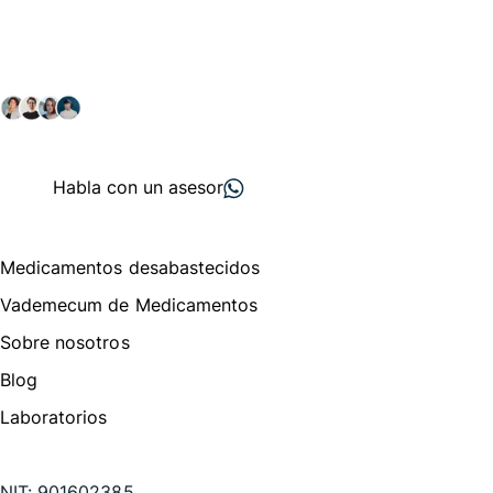
comunidad farmacéutica
Explora nuestras soluciones y servicios para el sector
salud y farmacéutico.
+ 2000
proveedores
nos recomiendan
Habla con un asesor
Menú de navegación
Medicamentos desabastecidos
Vademecum de Medicamentos
Sobre nosotros
Blog
Laboratorios
Te puede interesar
NIT:
901602385