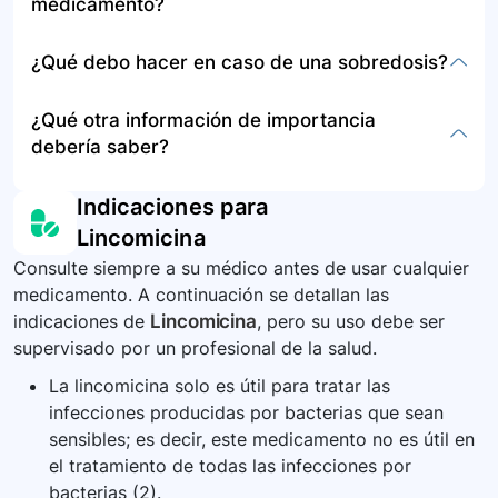
medicamento?
manchas blancas en la boca, flujo vaginal,
escozor, diarrea, sarpullido, dificultad para
No se proporciona información específica sobre
¿Qué debo hacer en caso de una sobredosis?
respirar o tragar, y coloración amarillenta en piel
el almacenamiento o disposición de la
o ojos.
lincomicina. Siga las recomendaciones de su
En caso de una sobredosis, busque atención
¿Qué otra información de importancia
profesional de la salud o contacte a las
médica de urgencia inmediatamente.
debería saber?
autoridades sanitarias locales.
Debe informar a su médico sobre todos los
Indicaciones para
medicamentos que toma, incluyendo
Lincomicina
suplementos nutricionales y productos
Consulte siempre a su médico antes de usar cualquier
naturales, para evitar interacciones. Además, la
medicamento. A continuación se detallan las
lincomicina requiere precaución si tiene
indicaciones de
Lincomicina
, pero su uso debe ser
enfermedades hepáticas o renales.
supervisado por un profesional de la salud.
La lincomicina solo es útil para tratar las
infecciones producidas por bacterias que sean
sensibles; es decir, este medicamento no es útil en
el tratamiento de todas las infecciones por
bacterias (2).