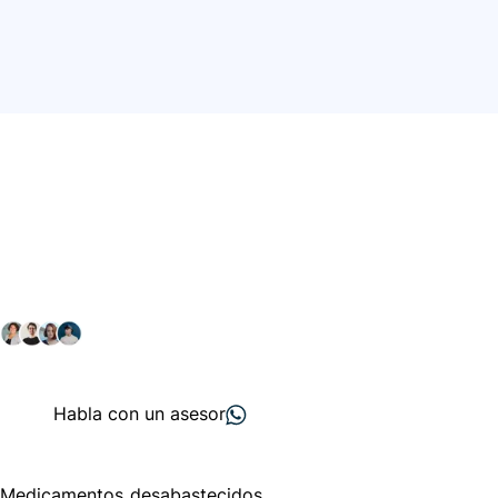
Conéctate con nuestra
comunidad farmacéutica
Explora nuestras soluciones y servicios para el sector
salud y farmacéutico.
+ 2000
proveedores
nos recomiendan
Habla con un asesor
Menú de navegación
Medicamentos desabastecidos