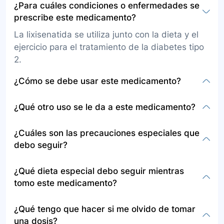
¿Para cuáles condiciones o enfermedades se
prescribe este medicamento?
La lixisenatida se utiliza junto con la dieta y el
ejercicio para el tratamiento de la diabetes tipo
2.
¿Cómo se debe usar este medicamento?
La lixisenatida se administra como inyección
¿Qué otro uso se le da a este medicamento?
subcutánea debajo del estómago, muslo o en la
parte superior del brazo. Se administra
Además de las indicaciones para diabetes tipo
¿Cuáles son las precauciones especiales que
generalmente una vez al día, una hora antes del
2, la lixisenatida puede recomendarse en el
debo seguir?
desayuno o de la cena.
manejo de la obesidad en pacientes con
diabetes tipo 2 debido a su efecto sobre la
Debe tener precauciones si es alérgico a
¿Qué dieta especial debo seguir mientras
reducción de peso, según las guías de práctica
lixisenatida, padece de pancreatitis, problemas
tomo este medicamento?
clínica.
graves intestinales o cardíacos, enfermedad
renal severa, o está tomando sulfonilureas o
Debe seguir una dieta adequada para el manejo
¿Qué tengo que hacer si me olvido de tomar
insulin. Informe a su médico sobre todos los
de diabetes tipo 2, rica en frutas, verduras, y
una dosis?