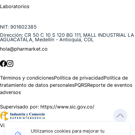
Laboratorios
Te puede interesar
NIT:
901602385
Dirección:
CR 50 C 10 S 120 BG 111, MALL INDUSTRIAL LA
AGUACATALA, Medellín - Antioquia, COL
hola@pharmarket.co
©
2026
Pharmarket. Todos los derechos reservados.
Términos y condiciones
Política de privacidad
Política de
tratamiento de datos personales
PQRS
Reporte de eventos
adversos
Supervisado por:
https://www.sic.gov.co/
Vigilado por:
https://www.dssa.gov.co/
Utilizamos cookies para mejorar tu