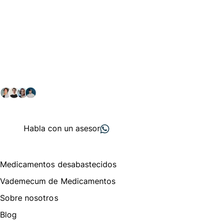
Conéctate con nuestra
comunidad farmacéutica
Explora nuestras soluciones y servicios para el sector
salud y farmacéutico.
+ 2000
proveedores
nos recomiendan
Habla con un asesor
Menú de navegación
Medicamentos desabastecidos
Vademecum de Medicamentos
Sobre nosotros
Blog