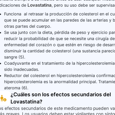
ndicaciones de
Lovastatina
, pero su uso debe ser supervisa
Funciona al retrasar la producción de colesterol en el c
que se puede acumular en las paredes de las arterias y b
otras partes del cuerpo.
Se usa junto con la dieta, pérdida de peso y ejercicio par
reducir la probabilidad de que se necesite una cirugía d
enfermedad del corazón o que estén en riesgo de desarr
disminuir la cantidad de colesterol (una sustancia pareci
sangre (5).
Coadyuvante en el tratamiento de la hipercolesterolemia
sido inadecuadas.
Reductor del colesterol en hipercolesterolemia confirmad
hipercolesterolemia es la anormalidad principal. Tratamie
ateroma (6).
¿Cuáles son los efectos secundarios del
Lovastatina
?
os efectos secundarios de este medicamento pueden var
ás graves. Los usuarios deben estar vigilantes con sín