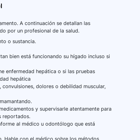
l
mento. A continuación se detallan las
do por un profesional de la salud.
nto o sustancia.
tan bien está funcionando su hígado incluso si
ene enfermedad hepática o si las pruebas
edad hepática
 convulsiones, dolores o debilidad muscular,
 amamantando.
 medicamentos y supervisarle atentamente para
s reportados.
 informe al médico u odontólogo que está
. Hable con el médico sobre los métodos