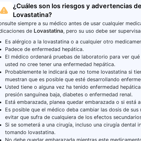
¿Cuáles son los riesgos y advertencias de
Lovastatina
?
nsulte siempre a su médico antes de usar cualquier medica
ndicaciones de
Lovastatina
, pero su uso debe ser supervisa
Es alérgico a la lovastatina o a cualquier otro medicame
Padece de enfermedad hepática.
El médico ordenará pruebas de laboratorio para ver qué 
usted no cree tener una enfermedad hepática.
Probablemente le indicará que no tome lovastatina si ti
muestran que es posible que esté desarrollando enferm
Usted tiene o alguna vez ha tenido enfermedad hepática,
presión sanguínea baja, diabetes o enfermedad renal.
Está embarazada, planea quedar embarazada o si está
Es posible que el médico deba cambiar las dosis de sus
evitar que sufra de cualquiera de los efectos secundario
Si se someterá a una cirugía, incluso una cirugía dental
tomando lovastatina.
No debe quedar embarazada mientras este medicamento