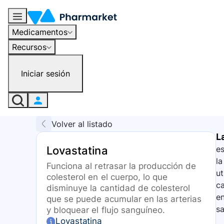
Medicamentos
Recursos
Iniciar sesión
Volver al listado
L
Lovastatina
es
l
Funciona al retrasar la producción de
ut
colesterol en el cuerpo, lo que
ca
disminuye la cantidad de colesterol
en
que se puede acumular en las arterias
sa
y bloquear el flujo sanguíneo.
Lovastatina