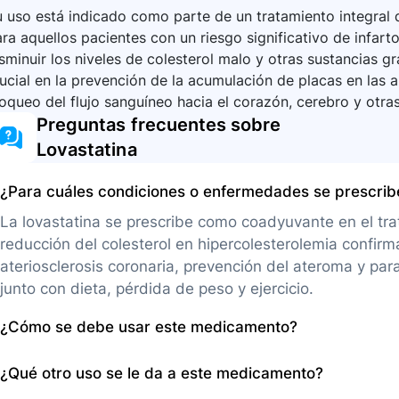
 uso está indicado como parte de un tratamiento integral q
ra aquellos pacientes con un riesgo significativo de infart
sminuir los niveles de colesterol malo y otras sustancias gr
ucial en la prevención de la acumulación de placas en las a
oqueo del flujo sanguíneo hacia el corazón, cerebro y otra
Preguntas frecuentes sobre
Lovastatina
¿Para cuáles condiciones o enfermedades se prescri
La lovastatina se prescribe como coadyuvante en el tra
reducción del colesterol en hipercolesterolemia confirma
ateriosclerosis coronaria, prevención del ateroma y para 
junto con dieta, pérdida de peso y ejercicio.
¿Cómo se debe usar este medicamento?
La lovastatina se emplea en tabletas tomadas por vía or
¿Qué otro uso se le da a este medicamento?
Es importante tomar el medicamento a la misma hora tod