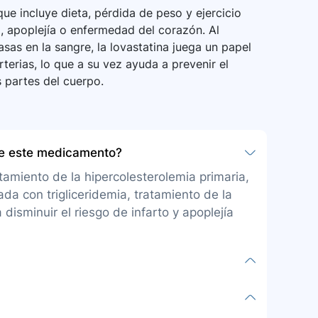
ue incluye dieta, pérdida de peso y ejercicio
o, apoplejía o enfermedad del corazón. Al
asas en la sangre, la lovastatina juega un papel
rterias, lo que a su vez ayuda a prevenir el
s partes del cuerpo.
be este medicamento?
tamiento de la hipercolesterolemia primaria,
da con trigliceridemia, tratamiento de la
disminuir el riesgo de infarto y apoplejía
al, una o dos veces al día con las comidas.
os los días y seguir las instrucciones de