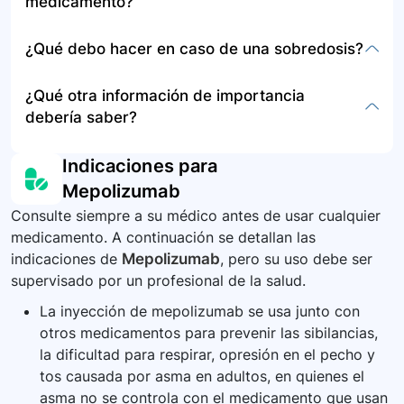
medicamento?
dolor de espalda, debilidad, hinchazón facial,
problemas para respirar, desmayos, mareos,
El medicamento debe guardarse en su envase
¿Qué debo hacer en caso de una sobredosis?
erupciones y urticaria.
original a temperatura ambiente, protegido de la
luz y sin congelar. Se debe girar suavemente la
La información proporcionada no especifica las
¿Qué otra información de importancia
medicina mezclada antes de su uso y no usarla
acciones a seguir en caso de sobredosis de
debería saber?
si ha cambiado de color o tiene partículas.
mepolizumab. Generalmente, en situaciones de
sobredosis, se recomienda buscar atención
Es importante continuar usando todos los
Indicaciones para
médica de inmediato.
demás medicamentos para el asma prescritos
Mepolizumab
por el médico, y no disminuir la dosis ni dejar de
Consulte siempre a su médico antes de usar cualquier
tomarlos sin consultar. En caso de que los
medicamento. A continuación se detallan las
síntomas de asma empeoren o si tiene ataques
indicaciones de
Mepolizumab
, pero su uso debe ser
más a menudo, notifique a su médico.
supervisado por un profesional de la salud.
La inyección de mepolizumab se usa junto con
otros medicamentos para prevenir las sibilancias,
la dificultad para respirar, opresión en el pecho y
tos causada por asma en adultos, en quienes el
asma no se controla con el medicamento que usan