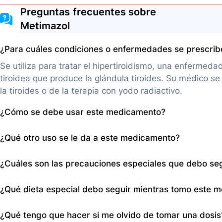
Preguntas frecuentes sobre
Metimazol
¿Para cuáles condiciones o enfermedades se prescri
Se utiliza para tratar el hipertiroidismo, una enferme
tiroidea que produce la glándula tiroides. Su médico se
la tiroides o de la terapia con yodo radiactivo.
¿Cómo se debe usar este medicamento?
Se comercializa como tabletas para administrarse por vía
¿Qué otro uso se le da a este medicamento?
frecuencia con la que debe usar este medicamento. Se 
olvide tomarlo, hágalo aproximadamente a la misma hora
Además de su uso principal para tratar el hipertiroidis
¿Cuáles son las precauciones especiales que debo se
las dosis tómela lo antes posible y comuníqueselo a su 
específicos del metimazol en la data proporcionada.
de tomar la siguiente dosis omita la dosis olvidada y es
Si es alérgico al metimazol o a cualquier otro medicam
¿Qué dieta especial debo seguir mientras tomo este 
horario habitual. Tome este medicamento según lo indic
otro medicamento que esté tomando. Si usted está em
tome con más frecuencia que la indicada por su médic
está amamantando. Si ha padecido enfermedades que af
No se especifica una dieta especial en la data proporci
¿Qué tengo que hacer si me olvido de tomar una dosis
siente bien o si, a pesar de tomarlo, su condición no 
médico si va a ser sometido a una cirugía. Para evitar
indicaciones de su médico respecto a la alimentación d