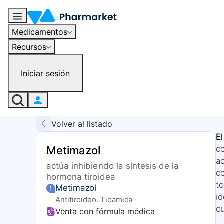
Medicamentos
Recursos
Iniciar sesión
Volver al listado
E
Metimazol
c
ac
actúa inhibiendo la síntesis de la
c
hormona tiroidea
to
Metimazol
i
Antitiroideo. Tioamida
c
Venta con fórmula médica