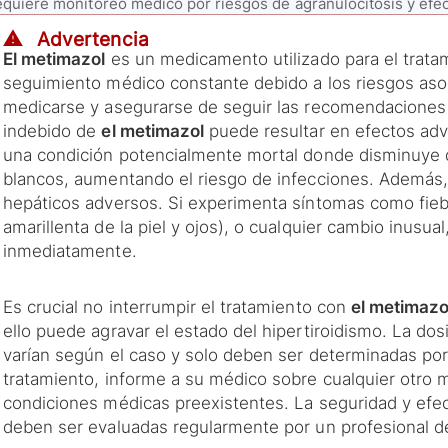
quiere monitoreo médico por riesgos de agranulocitosis y efe
⚠️ Advertencia
El metimazol
es un medicamento utilizado para el tratam
seguimiento médico constante debido a los riesgos aso
medicarse y asegurarse de seguir las recomendaciones d
indebido de
el metimazol
puede resultar en efectos adv
una condición potencialmente mortal donde disminuye 
blancos, aumentando el riesgo de infecciones. Además
hepáticos adversos. Si experimenta síntomas como fiebre
amarillenta de la piel y ojos), o cualquier cambio inusu
inmediatamente.
Es crucial no interrumpir el tratamiento con
el metimazo
ello puede agravar el estado del hipertiroidismo. La dos
varían según el caso y solo deben ser determinadas po
tratamiento, informe a su médico sobre cualquier otr
condiciones médicas preexistentes. La seguridad y efec
deben ser evaluadas regularmente por un profesional de