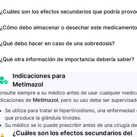
consultar a su médico.
medicamento con alimentos o leche.
Si olvida tomar una dosis, tómela lo antes posible y co
¿Cuáles son los efectos secundarios que podría prov
cerca la hora de la siguiente dosis, omita la dosis olvid
tomas. No tome una dosis doble para compensar la dos
Efectos secundarios incluyen mareo, dolor muscular, n
¿Cómo debo almacenar o desechar este medicamento
caída inusual del cabello, cambios en el sentido del gus
sarpullido o picazón, úlceras en la boca, orina oscura, 
No se proporcionan instrucciones específicas de almac
¿Qué debo hacer en caso de una sobredosis?
adormecimiento en manos o pies, debilidad, color amaril
proporcionada, pero es importante seguir las recomend
estomacal. Consulte a su médico si experimenta alguno
instrucciones en el empaque del medicamento.
En caso de sobredosis, busque atención médica de eme
¿Qué otra información de importancia debería saber?
la dosis recomendada por su médico y seguir las instr
Debido a los potenciales riesgos durante el embarazo,
Indicaciones para
si está en tratamiento con metimazol y comunicar inm
Metimazol
embarazada. Además, informe siempre a su médico sob
nsulte siempre a su médico antes de usar cualquier medica
tomando para evitar interacciones peligrosas.
ndicaciones de
Metimazol
, pero su uso debe ser supervisad
Se utiliza para tratar el hipertiroidismo, una enfermeda
que produce la glándula tiroides.
Su médico se lo puede prescribir antes de una cirugía de 
¿Cuáles son los efectos secundarios del