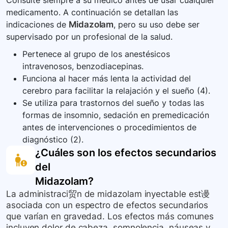
Consulte siempre a su médico antes de usar cualquier
el alcohol puede empeorar los efectos
medicamento. A continuación se detallan las
secundarios del midazolam.
indicaciones de
Midazolam
, pero su uso debe ser
supervisado por un profesional de la salud.
Pertenece al grupo de los anestésicos
intravenosos, benzodiacepinas.
Funciona al hacer más lenta la actividad del
cerebro para facilitar la relajación y el sueño (4).
Se utiliza para trastornos del sueño y todas las
formas de insomnio, sedación en premedicación
antes de intervenciones o procedimientos de
diagnóstico (2).
¿Cuáles son los efectos secundarios
del
Midazolam
?
La administraci贸n de midazolam inyectable est谩
asociada con un espectro de efectos secundarios
que varían en gravedad. Los efectos más comunes
incluyen dolor de cabeza, somnolencia, náuseas y