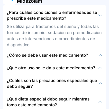
Midazolam
¿Para cuáles condiciones o enfermedades se
prescribe este medicamento?
Se utiliza para trastornos del sueño y todas las
formas de insomnio, sedación en premedicación
antes de intervenciones o procedimientos de
diagnóstico.
¿Cómo se debe usar este medicamento?
La presentación es en solución para
¿Qué otro uso se le da a este medicamento?
administración por vía intravenosa e
intramuscular. Este medicamento solo debe ser
Aparte de los usos ya mencionados, se usa en
¿Cuáles son las precauciones especiales que
administrado por un profesional en enfermería o
el manejo farmacológico del adulto con
debo seguir?
médico, en una IPS de atención ambulatoria u
diagnóstico de esquizofrenia que presenta
hospitalaria, para monitorizar al paciente
conducta violenta o agitación, tratamiento de la
Informe a su médico si es alérgico al midazolam,
¿Qué dieta especial debo seguir mientras
durante la administración del medicamento.
acatisia inducida por antipsicóticos, manejo del
otros anestésicos intravenosos o a cualquier
tomo este medicamento?
dolor o disconfort asociado con la ventilación
otro medicamento. Informe sobre cualquier