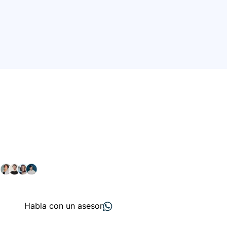
Conéctate con nuestra
comunidad farmacéutica
Explora nuestras soluciones y servicios para el sector
salud y farmacéutico.
+ 2000
proveedores
nos recomiendan
Habla con un asesor
Menú de navegación