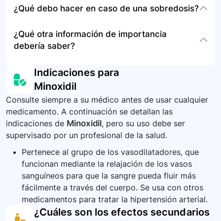
¿Qué debo hacer en caso de una sobredosis?
dental informe al médico u odontólogo que está
hinchados, Aumento de peso sin explicación,
el almacenamiento o la disposición del minoxidil
tomando minoxidil. Este medicamento puede
Dificultad para respirar, Mareos, Desmayos.
en el contexto proporcionado.
No se proporciona información específica sobre
¿Qué otra información de importancia
causar somnolencia, evite conducir automóviles
las acciones a tomar en caso de una sobredosis
debería saber?
o manejar maquinaria pesada hasta que usted
de minoxidil en el contexto proporcionado.
sepa cómo lo afectará.
Consulte al médico sobre el consumo seguro de
Indicaciones para
bebidas alcohólicas mientras toma minoxidil. El
Minoxidil
alcohol puede empeorar los efectos secundarios
Consulte siempre a su médico antes de usar cualquier
del este medicamento.
medicamento. A continuación se detallan las
indicaciones de
Minoxidil
, pero su uso debe ser
supervisado por un profesional de la salud.
Pertenece al grupo de los vasodilatadores, que
funcionan mediante la relajación de los vasos
sanguíneos para que la sangre pueda fluir más
fácilmente a través del cuerpo. Se usa con otros
medicamentos para tratar la hipertensión arterial.
¿Cuáles son los efectos secundarios