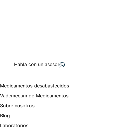
Conéctate con nuestra
comunidad farmacéutica
Explora nuestras soluciones y servicios para el sector
salud y farmacéutico.
+ 2000
proveedores
nos recomiendan
Habla con un asesor
Menú de navegación
Medicamentos desabastecidos
Vademecum de Medicamentos
Sobre nosotros
Blog
Laboratorios