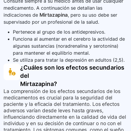
Consulte siempre a su médico antes de usar cualquier
abstinencia. Manténgase en comunicación con
medicamento. A continuación se detallan las
su médico, especialmente si nota cambios en su
indicaciones de
Mirtazapina
, pero su uso debe ser
estado de ánimo, comportamiento, o si tiene
supervisado por un profesional de la salud.
pensamientos suicidas. Use este medicamento
exactamente como se le ha prescrito.
Pertenece al grupo de los antidepresivos.
Funciona al aumentar en el cerebro la actividad de
algunas sustancias (noradrenalina y serotonina)
para mantener el equilibrio mental.
Se utiliza para tratar la depresión en adultos (2,5).
¿Cuáles son los efectos secundarios
del
Mirtazapina
?
La comprensión de los efectos secundarios de los
medicamentos es crucial para la seguridad del
paciente y la eficacia del tratamiento. Los efectos
adversos varían desde leves hasta graves,
influenciando directamente en la calidad de vida del
individuo y en su decisión de continuar o no con el
tratamiento. Los síntomas comunes, como el sueño