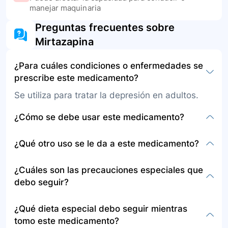
manejar maquinaria
Preguntas frecuentes sobre
Mirtazapina
¿Para cuáles condiciones o enfermedades se
prescribe este medicamento?
Se utiliza para tratar la depresión en adultos.
¿Cómo se debe usar este medicamento?
La presentación es en tabletas y tabletas
¿Qué otro uso se le da a este medicamento?
solubles para administración por vía oral,
generalmente se toma una vez al día antes de
Además del tratamiento de la depresión, no se
¿Cuáles son las precauciones especiales que
acostarse. Las tabletas regulares se toman con
describe otro uso específico en la información
debo seguir?
o sin alimentos y con un vaso grande de agua,
proporcionada.
mientras que las tabletas solubles se colocan en
Informe a su médico sobre cualquier condición
¿Qué dieta especial debo seguir mientras
la lengua hasta disolverse y pueden tragarse
médica, especialmente si está embarazada,
tomo este medicamento?
con saliva.
planea quedar embarazada, si está