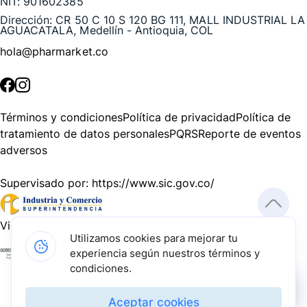
NIT:
901602385
Dirección:
CR 50 C 10 S 120 BG 111, MALL INDUSTRIAL LA
AGUACATALA, Medellín - Antioquia, COL
hola@pharmarket.co
©
2026
Pharmarket. Todos los derechos reservados.
Términos y condiciones
Política de privacidad
Política de
tratamiento de datos personales
PQRS
Reporte de eventos
adversos
Supervisado por:
https://www.sic.gov.co/
Vigilado por:
https://www.dssa.gov.co/
Utilizamos cookies para mejorar tu
experiencia según nuestros términos y
Gracias a nuestros impulsadores, podemos presentarte la
condiciones.
solución tecnológica más avanzada para resolver los
desafíos farmacéuticos de la actualidad.
Aceptar cookies