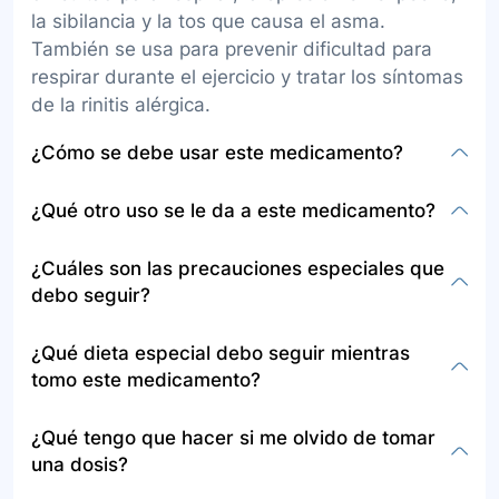
la sibilancia y la tos que causa el asma.
También se usa para prevenir dificultad para
respirar durante el ejercicio y tratar los síntomas
de la rinitis alérgica.
¿Cómo se debe usar este medicamento?
El montelukast se administra por vía oral en
¿Qué otro uso se le da a este medicamento?
varias presentaciones y puede tomarlo con o sin
alimentos. La dosis y frecuencia dependerán de
Además de su uso en la prevención y
¿Cuáles son las precauciones especiales que
la indicación médica; por ejemplo, para tratar el
tratamiento del asma y la rinitis alérgica, el
debo seguir?
asma, se toma por la noche. Para prevenir
montelukast también puede ser indicado como
dificultad respiratoria durante el ejercicio, tomar
terapia alternativa para el asma leve
Antes de usar montelukast, informe a su médico
¿Qué dieta especial debo seguir mientras
al menos 2 horas antes. Siguiendo siempre las
persistente, y para manejar episodios de
si tiene alergias a este medicamento,
tomo este medicamento?
instrucciones específicas del médico.
sibilancias por virus en niños.
enfermedad hepática, fenilcetonuria, si está
embarazada o amamantando. Evite actividades
No se mencionan restricciones dietéticas
¿Qué tengo que hacer si me olvido de tomar
que requieran estar alerta si experimenta
específicas para el montelukast en la
una dosis?
mareos o somnolencia y consulte sobre la
información proporcionada, pero sí se