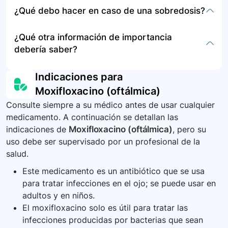
borrosa, disminución de la agudeza visual,
Las instrucciones específicas de
¿Qué debo hacer en caso de una sobredosis?
medicamentos está tomando.
sensación constante de cuerpo extraño en el
almacenamiento o disposición no han sido
ojo. Si experimenta cualquier síntoma inusual,
proporcionadas, pero generalmente es
Debido a la naturaleza de aplicación oftálmica y
¿Qué otra información de importancia
contacte a su médico de inmediato.
importante mantener el medicamento en su
la baja absorción sistémica del moxifloxacino, la
debería saber?
empaque original, lejos del alcance de niños y a
sobredosis es improbable. No obstante, en caso
temperatura ambiente, lejos de la luz directa y
de aplicación excesiva, lave el ojo con agua
Después de la aplicación del medicamento
Indicaciones para
la humedad. No utilice el medicamento después
abundante y contacte a su médico.
puede darse visión borrosa transitoria que cede
Moxifloxacino (oftálmica)
de la fecha de caducidad.
después de unos minutos. Evite conducir o
Consulte siempre a su médico antes de usar cualquier
utilizar maquinas apenas se administre el
medicamento. A continuación se detallan las
medicamento. Además, siga con atención las
indicaciones de
Moxifloxacino (oftálmica)
, pero su
instrucciones de uso, especialmente en cuanto
uso debe ser supervisado por un profesional de la
a la higiene y el manejo del gotero para evitar
salud.
contaminaciones.
Este medicamento es un antibiótico que se usa
para tratar infecciones en el ojo; se puede usar en
adultos y en niños.
El moxifloxacino solo es útil para tratar las
infecciones producidas por bacterias que sean