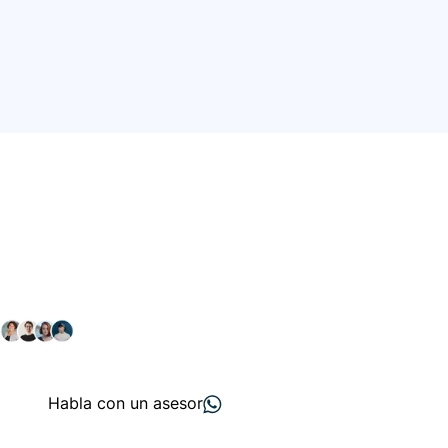
Conéctate con nuestra
comunidad farmacéutica
Explora nuestras soluciones y servicios para el sector
salud y farmacéutico.
+ 2000
proveedores
nos recomiendan
Habla con un asesor
Menú de navegación