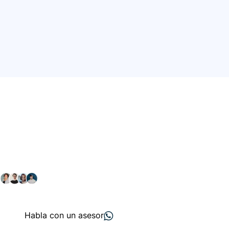
Conéctate con nuestra
comunidad farmacéutica
Explora nuestras soluciones y servicios para el sector
salud y farmacéutico.
+ 2000
proveedores
nos recomiendan
Habla con un asesor
Menú de navegación