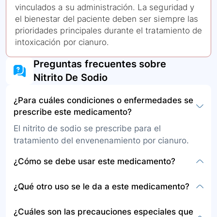
vinculados a su administración. La seguridad y
el bienestar del paciente deben ser siempre las
prioridades principales durante el tratamiento de
intoxicación por cianuro.
Preguntas frecuentes sobre
Nitrito De Sodio
¿Para cuáles condiciones o enfermedades se
prescribe este medicamento?
El nitrito de sodio se prescribe para el
tratamiento del envenenamiento por cianuro.
¿Cómo se debe usar este medicamento?
La presentación es en forma de solución
¿Qué otro uso se le da a este medicamento?
inyectable para administrar por una vena (vía
intravenosa). Se administra tan pronto sea
Aparte de su uso principal como tratamiento
¿Cuáles son las precauciones especiales que
posible luego de la exposición a cianuro y debe
para el envenenamiento por cianuro, en el