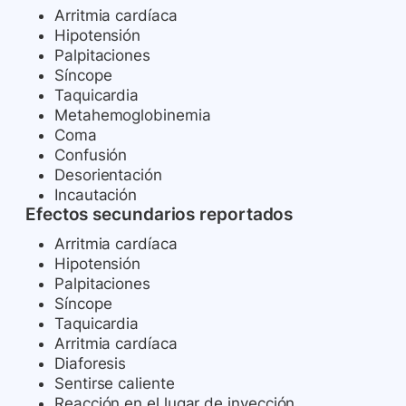
Arritmia cardíaca
Hipotensión
Palpitaciones
Síncope
Taquicardia
Metahemoglobinemia
Coma
Confusión
Desorientación
Incautación
Efectos secundarios reportados
Arritmia cardíaca
Hipotensión
Palpitaciones
Síncope
Taquicardia
Arritmia cardíaca
Diaforesis
Sentirse caliente
Reacción en el lugar de inyección