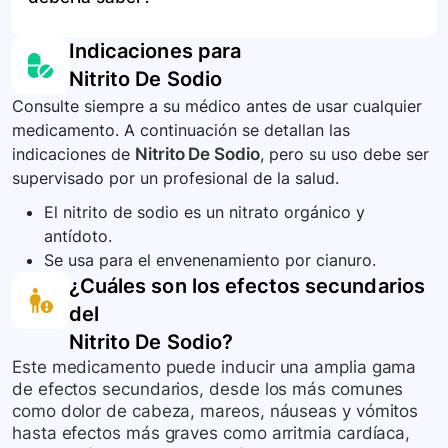
astenia, coma, confusión, desorientación,
deben seguir las recomendaciones del
gestión de la sobredosis dependerá de los
mareo, dolor de cabeza, entumecimiento,
fabricante y las regulaciones locales sobre la
síntomas y la gravedad de la exposición y
Es importante mantener una comunicación
Indicaciones para
incautación, visión borrosa, ansiedad, cianosis,
eliminación de medicamentos.
podría requerir tratamientos específicos para
abierta con el equipo médico acerca de su
disnea, taquipnea y fatiga.
Nitrito De Sodio
contrarrestar los efectos del medicamento.
historia clínica y cualquier cambio en su salud
Consulte siempre a su médico antes de usar cualquier
durante el tratamiento con nitrito de sodio.
medicamento. A continuación se detallan las
Asegúrese de entender claramente cómo se
indicaciones de
Nitrito De Sodio
, pero su uso debe ser
administra el medicamento, las precauciones
supervisado por un profesional de la salud.
que debe tomar y cómo manejar posibles
efectos secundarios.
El nitrito de sodio es un nitrato orgánico y
antídoto.
Se usa para el envenenamiento por cianuro.
¿Cuáles son los efectos secundarios
del
Nitrito De Sodio
?
Este medicamento puede inducir una amplia gama
de efectos secundarios, desde los más comunes
como dolor de cabeza, mareos, náuseas y vómitos
hasta efectos más graves como arritmia cardíaca,