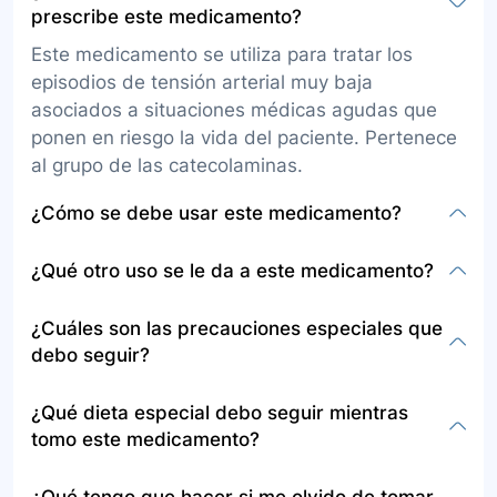
prescribe este medicamento?
Este medicamento se utiliza para tratar los
episodios de tensión arterial muy baja
asociados a situaciones médicas agudas que
ponen en riesgo la vida del paciente. Pertenece
al grupo de las catecolaminas.
¿Cómo se debe usar este medicamento?
Este medicamento es usado únicamente en
¿Qué otro uso se le da a este medicamento?
instituciones hospitalarias. En este ámbito, el
medicamento será formulado por el médico y
Se recomienda utilizar norepinefrina como
¿Cuáles son las precauciones especiales que
debe ser administrado por personal de
soporte vasopresor en casos de inestabilidad
debo seguir?
enfermería entrenado y autorizado para hacerlo.
hemodinámica tras la reposición de volumen y
control del sitio de sangrado, y en pacientes con
Infórmele al médico si es alérgico a la
¿Qué dieta especial debo seguir mientras
falla cardíaca aguda que requieren
noradrenalina o los sulfitos, qué medicamentos
tomo este medicamento?
vasopresores, elegir norepinefrina en lugar de
está tomando incluyendo vitaminas y
dopamina para disminuir la mortalidad y riesgo
suplementos. Mencione si toma medicamentos
La información proporcionada no especifica una