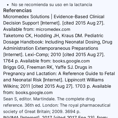
No se recomienda su uso en la lactancia
Referencias
Micromedex Solutions | Evidence-Based Clinical
Decision Support [Internet]. [cited 2015 Aug 27].
Available
from:
micromedex.com
Taketomo CK, Hodding JH, Kraus DM. Pediatric
Dosage Handbook: Including Neonatal Dosing, Drug
Administration Extemporaneous Preparations
[Internet]. Lexi-Comp; 2010 [cited 2015 Aug 27].
1764 p. Available
from:
books.google.com
Briggs GG, Freeman RK, Yaffe SJ. Drugs in
Pregnancy and Lactation: A Reference Guide to Fetal
and Neonatal Risk [Internet]. Lippincott Williams
Wilkins; 2011 [cited 2015 Aug 27]. 1703 p. Available
from:
books.google.com
Sean S, editor. Martindale. The complete drug
reference. 36th ed. London: The royal pharmaceutical
society of Great Britain; 2009. 3694 p.
INVIMA [Internet]. 2017 [cited 2017 Ene 23].
from: