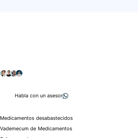
Conéctate con nuestra
comunidad farmacéutica
Explora nuestras soluciones y servicios para el sector
salud y farmacéutico.
+ 2000
proveedores
nos recomiendan
Habla con un asesor
Menú de navegación
Medicamentos desabastecidos
Vademecum de Medicamentos