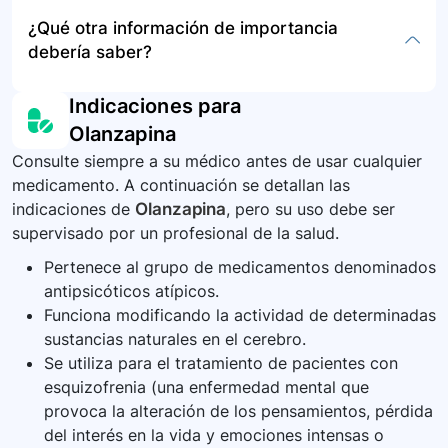
neuroléptico maligno, busque atención médica
fuera del alcance de los niños. Consulte a su
En caso de sobredosis, busque atención médica
¿Qué otra información de importancia
de inmediato.
farmacéutico sobre la forma adecuada de
de emergencia. Los síntomas pueden incluir
debería saber?
desechar medicamentos que ya no necesita o
somnolencia severa, comportamiento agitado,
que han caducado.
confusión, convulsiones o problemas
Si está embarazada, planea embarazarse o está
Indicaciones para
respiratorios.
amamantando informe a su médico, ya que la
Olanzapina
olanzapina puede tener efectos adversos en el
Consulte siempre a su médico antes de usar cualquier
feto o el recién nacido. También tenga en
medicamento. A continuación se detallan las
cuenta el riesgo de mortalidad aumentada en
indicaciones de
Olanzapina
, pero su uso debe ser
pacientes de la tercera edad con psicosis
supervisado por un profesional de la salud.
relacionada con demencia.
Pertenece al grupo de medicamentos denominados
antipsicóticos atípicos.
Funciona modificando la actividad de determinadas
sustancias naturales en el cerebro.
Se utiliza para el tratamiento de pacientes con
esquizofrenia (una enfermedad mental que
provoca la alteración de los pensamientos, pérdida
del interés en la vida y emociones intensas o