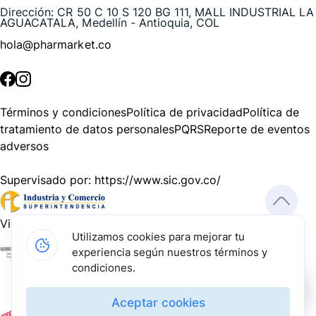
Dirección:
CR 50 C 10 S 120 BG 111, MALL INDUSTRIAL LA
AGUACATALA, Medellín - Antioquia, COL
hola@pharmarket.co
©
2026
Pharmarket. Todos los derechos reservados.
Términos y condiciones
Política de privacidad
Política de
tratamiento de datos personales
PQRS
Reporte de eventos
adversos
Supervisado por:
https://www.sic.gov.co/
Vigilado por:
https://www.dssa.gov.co/
Utilizamos cookies para mejorar tu
experiencia según nuestros términos y
Gracias a nuestros impulsadores, podemos presentarte la
condiciones.
solución tecnológica más avanzada para resolver los
desafíos farmacéuticos de la actualidad.
Aceptar cookies