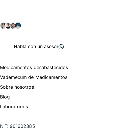
comunidad farmacéutica
Explora nuestras soluciones y servicios para el sector
salud y farmacéutico.
+ 2000
proveedores
nos recomiendan
Habla con un asesor
Menú de navegación
Medicamentos desabastecidos
Vademecum de Medicamentos
Sobre nosotros
Blog
Laboratorios
Te puede interesar
NIT:
901602385