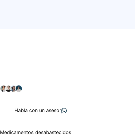
Conéctate con nuestra
comunidad farmacéutica
Explora nuestras soluciones y servicios para el sector
salud y farmacéutico.
+ 2000
proveedores
nos recomiendan
Habla con un asesor
Menú de navegación
Medicamentos desabastecidos