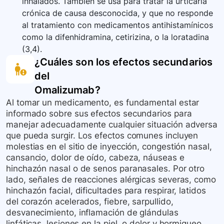
inhalados. También se usa para tratar la urticaria
crónica de causa desconocida, y que no responde
al tratamiento con medicamentos antihistamínicos
como la difenhidramina, cetirizina, o la loratadina
(3,4).
¿Cuáles son los efectos secundarios
del
Omalizumab
?
Al tomar un medicamento, es fundamental estar
informado sobre sus efectos secundarios para
manejar adecuadamente cualquier situación adversa
que pueda surgir. Los efectos comunes incluyen
molestias en el sitio de inyección, congestión nasal,
cansancio, dolor de oído, cabeza, náuseas e
hinchazón nasal o de senos paranasales. Por otro
lado, señales de reacciones alérgicas severas, como
hinchazón facial, dificultades para respirar, latidos
del corazón acelerados, fiebre, sarpullido,
desvanecimiento, inflamación de glándulas
linfáticas, lesiones en la piel, o dolor y hormigueo