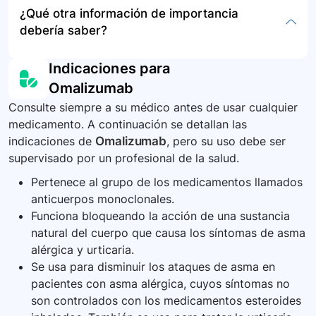
En caso de sobredosis, es crucial buscar
¿Qué otra información de importancia
respirar, fiebre, dolor en articulaciones,
omalizumab, ya que no se proporciona
atención médica inmediata. La supervisión de
debería saber?
desmayos o glándulas inflamadas.
información específica.
un profesional de la salud garantiza un
seguimiento adecuado de cualquier
Es crucial seguir utilizando el resto de
Indicaciones para
sintomatología o complicación que pueda surgir.
medicamentos prescritos para el asma o la
Omalizumab
urticaria, y no modificar la dosis sin consultar a
Consulte siempre a su médico antes de usar cualquier
su médico. Además, este medicamento se debe
medicamento. A continuación se detallan las
administrar solo en centros especializados
indicaciones de
Omalizumab
, pero su uso debe ser
debido a riesgos potenciales, incluyendo
supervisado por un profesional de la salud.
eventos cardiovasculares y cerebrales.
Pertenece al grupo de los medicamentos llamados
anticuerpos monoclonales.
Funciona bloqueando la acción de una sustancia
natural del cuerpo que causa los síntomas de asma
alérgica y urticaria.
Se usa para disminuir los ataques de asma en
pacientes con asma alérgica, cuyos síntomas no
son controlados con los medicamentos esteroides