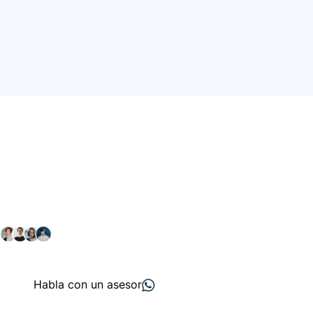
Conéctate con nuestra
comunidad farmacéutica
Explora nuestras soluciones y servicios para el sector
salud y farmacéutico.
+ 2000
proveedores
nos recomiendan
Habla con un asesor
Menú de navegación