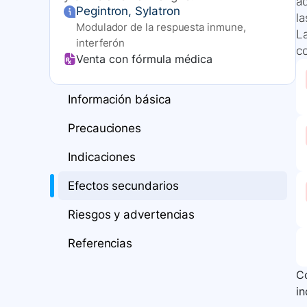
a
Pegintron, Sylatron
l
Modulador de la respuesta inmune,
La
interferón
co
Venta con fórmula médica
Información básica
Precauciones
Indicaciones
Efectos secundarios
Riesgos y advertencias
Referencias
Co
i