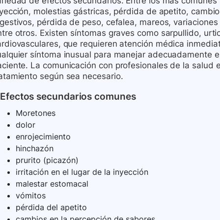
ariedad de efectos secundarios. Entre los más comunes s
nyección, molestias gástricas, pérdida de apetito, cambi
igestivos, pérdida de peso, cefalea, mareos, variacione
tre otros. Existen síntomas graves como sarpullido, urti
ardiovasculares, que requieren atención médica inmediata
ualquier síntoma inusual para manejar adecuadamente est
aciente. La comunicación con profesionales de la salud e
ratamiento según sea necesario.
Efectos secundarios comunes
Moretones
dolor
enrojecimiento
hinchazón
prurito (picazón)
irritación en el lugar de la inyección
malestar estomacal
vómitos
pérdida del apetito
cambios en la percepción de sabores