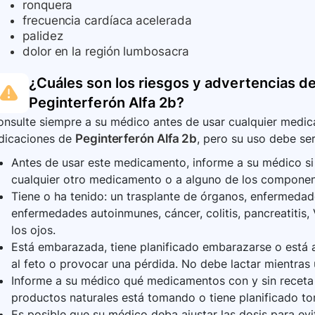
ronquera
frecuencia cardíaca acelerada
palidez
dolor en la región lumbosacra
¿Cuáles son los riesgos y advertencias de
Peginterferón Alfa 2b
?
nsulte siempre a su médico antes de usar cualquier medica
ndicaciones de
Peginterferón Alfa 2b
, pero su uso debe ser
Antes de usar este medicamento, informe a su médico si u
cualquier otro medicamento o a alguno de los compone
Tiene o ha tenido: un trasplante de órganos, enfermedad
enfermedades autoinmunes, cáncer, colitis, pancreatitis,
los ojos.
Está embarazada, tiene planificado embarazarse o está 
al feto o provocar una pérdida. No debe lactar mientra
Informe a su médico qué medicamentos con y sin receta 
productos naturales está tomando o tiene planificado to
Es posible que su médico deba ajustar las dosis para ev