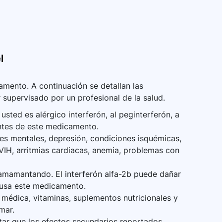
l
mento. A continuación se detallan las
 supervisado por un profesional de la salud.
sted es alérgico interferón, al peginterferón, a
ntes de este medicamento.
es mentales, depresión, condiciones isquémicas,
 VIH, arritmias cardiacas, anemia, problemas con
amamantando. El interferón alfa-2b puede dañar
s usa este medicamento.
médica, vitaminas, suplementos nutricionales y
mar.
itar que los efectos secundarios reportados