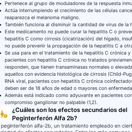
Pertenece al grupo de moduladores de la respuesta inmu
Actúa interrumpiendo el crecimiento de las células cance
reaparezca el melanoma maligno.
También funciona al disminuir la cantidad de virus de la 
Este medicamento no puede curar la hepatitis C o preven
hepatitis C como cirrosis (cicatrización) del hígado, insu
no puede prevenir la propagación de la hepatitis C a otr
Se usa para en el tratamiento de la hepatitis C crónica y d
pacientes con hepatitis C crónica no tratados previament
responden, que tienen transaminasas normales o elevad
aquellos con evidencia histológica de cirrosis (Child-Pug
RNA viral, pacientes con hepatitis C crónica coinfectado
deben ser de 18 años de edad o mayores con enfermed
Además está indicado como adyuvante en pacientes con
compromiso ganglionar no palpable (1,2).
¿Cuáles son los efectos secundarios del
Peginterferón Alfa 2b
?
l peginterferón alfa-2b, un tratamiento empleado en cie