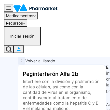
Medicamentos
Recursos
Iniciar sesión
Volver al listado
E
Peginterferón Alfa 2b
i
c
Interfiere con la división y proliferación
la
de las células, así como con la
p
cantidad de virus en el organismo,
contribuyendo al tratamiento de
enfermedades como la hepatitis C y B
A
y el melanoma maligno.