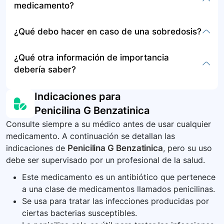
medicamento?
de inyección. Los efectos secundarios graves
incluyen reacciones alérgicas graves, diarrea
Este medicamento generalmente se administra
¿Qué debo hacer en caso de una sobredosis?
intensa, fiebre, dolor de garganta, latidos
en instituciones de salud, por lo que el paciente
cardíacos rápidos, y otros. Consulte a su médico
no necesita preocuparse por el almacenamiento
En caso de sospecha de sobredosis, es crucial
¿Qué otra información de importancia
si experimenta alguno de estos síntomas.
o disposición del mismo. En caso de disponer
buscar atención médica de emergencia de
debería saber?
de este medicamento en casa, siga las
inmediato. La administración de este
instrucciones de almacenamiento de su
medicamento debe ser monitoreada por
Es importante seguir estrictamente las
Indicaciones para
proveedor de salud y consulte sobre su
profesionales de la salud para minimizar el
indicaciones de su médico respecto al uso de
Penicilina G Benzatinica
disposición adecuada.
riesgo de sobredosis.
este medicamento. No suspenda el tratamiento
Consulte siempre a su médico antes de usar cualquier
por cuenta propia. Informe a su médico si está
medicamento. A continuación se detallan las
tomando otros medicamentos, ya que algunos
indicaciones de
Penicilina G Benzatinica
, pero su uso
pueden interactuar con la penicilina G
debe ser supervisado por un profesional de la salud.
benzatínica.
Este medicamento es un antibiótico que pertenece
a una clase de medicamentos llamados penicilinas.
Se usa para tratar las infecciones producidas por
ciertas bacterias susceptibles.