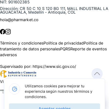
NIT:
901602385
Dirección:
CR 50 C 10 S 120 BG 111, MALL INDUSTRIAL LA
AGUACATALA, Medellín - Antioquia, COL
hola@pharmarket.co
©
2026
Pharmarket. Todos los derechos reservados.
Términos y condiciones
Política de privacidad
Política de
tratamiento de datos personales
PQRS
Reporte de eventos
adversos
Supervisado por:
https://www.sic.gov.co/
Vigilado por:
https://www.dssa.gov.co/
Utilizamos cookies para mejorar tu
experiencia según nuestros términos y
Gracias a nuestros impulsadores, podemos presentarte la
condiciones.
solución tecnológica más avanzada para resolver los
desafíos farmacéuticos de la actualidad.
Aceptar cookies