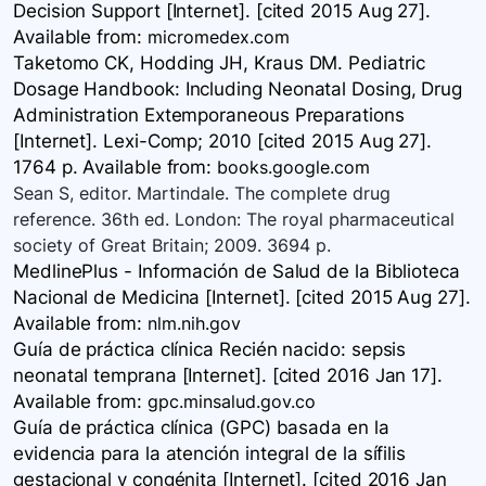
Decision Support [Internet]. [cited 2015 Aug 27].
Available
from:
micromedex.com
Taketomo CK, Hodding JH, Kraus DM. Pediatric
Dosage Handbook: Including Neonatal Dosing, Drug
Administration Extemporaneous Preparations
[Internet]. Lexi-Comp; 2010 [cited 2015 Aug 27].
1764 p. Available
from:
books.google.com
Sean S, editor. Martindale. The complete drug
reference. 36th ed. London: The royal pharmaceutical
society of Great Britain; 2009. 3694 p.
MedlinePlus - Información de Salud de la Biblioteca
Nacional de Medicina [Internet]. [cited 2015 Aug 27].
Available
from:
nlm.nih.gov
Guía de práctica clínica Recién nacido: sepsis
neonatal temprana [Internet]. [cited 2016 Jan 17].
Available
from:
gpc.minsalud.gov.co
Guía de práctica clínica (GPC) basada en la
evidencia para la atención integral de la sífilis
gestacional y congénita [Internet]. [cited 2016 Jan