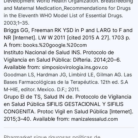
Development World Health Organization. Breastfeeding
and Maternal Medication_Recommendations for Drugs
in the Eleventh WHO Model List of Essential Drugs.
2003;1–35.
Briggs GG, Freeman RK YSD in P and LARG to F and
NR [Internet]. LW W 2011 [cited 2015 A 27]. 1703 p.
A
from:
books.%20google.%20com
Instituto Nacional de Salud INS. Protocolo de
Vigilancia en Salud Pública: Difteria. 2014;20–6.
Available
from:
simposiovirologia.ins.gov.co
Goodman LS, Hardman JG, Limbird LE, Gilman AG. Las
Bases Farmacológicas de la Terapéutica. 12th ed. S.A
M-HIE, editor. Mexico. D.F.; 2011.
Grupo EI de TS, Salud IN de. Protocolo de Vigilancia
en Salud Pública SIFILIS GESTACIONAL Y SIFILIS
CONGENITA. Protoc Vigil en Salud Pública [Internet].
2015;3–40. Available
from:
manizalessalud.com
Pharmarket sigue rigurosas políticas de