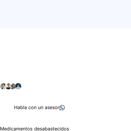
Conéctate con nuestra
comunidad farmacéutica
Explora nuestras soluciones y servicios para el sector
salud y farmacéutico.
+ 2000
proveedores
nos recomiendan
Habla con un asesor
Menú de navegación
Medicamentos desabastecidos