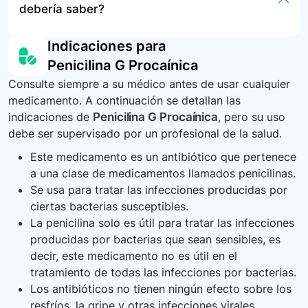
debería saber?
terapia por cuenta propia. La administración del
pensar claramente, enrojecimiento o
almacenamiento y disposición.
sobredosis. En situaciones de sobredosis, es
medicamento debe hacerse exclusivamente por
despellejamiento de la piel, fiebre, latidos
crucial buscar atención médica de emergencia
Debe observarse siempre al recién nacido si se
vía intramuscular profunda.
Indicaciones para
cardíacos muy rápidos, coloración morada o
inmediatamente.
usa este medicamento durante la lactancia. No
negra en la piel del lugar de la inyección pueden
Penicilina G Procaínica
se recomienda la prueba de alergia a la
ser graves. Consulte a su médico si experimenta
Consulte siempre a su médico antes de usar cualquier
penicilina de rutina; sin embargo, una historia
estos síntomas.
medicamento. A continuación se detallan las
clínica detallada es crucial para identificar
indicaciones de
Penicilina G Procaínica
, pero su uso
posibles reacciones alérgicas. En caso de
debe ser supervisado por un profesional de la salud.
antecedentes de reacciones alérgicas
sistémicas, no se deberá administrar este
Este medicamento es un antibiótico que pertenece
medicamento. El nivel de evidencia es muy bajo,
a una clase de medicamentos llamados penicilinas.
pero hay una recomendación fuerte a favor.
Se usa para tratar las infecciones producidas por
ciertas bacterias susceptibles.
La penicilina solo es útil para tratar las infecciones
producidas por bacterias que sean sensibles, es
decir, este medicamento no es útil en el
tratamiento de todas las infecciones por bacterias.
Los antibióticos no tienen ningún efecto sobre los
resfríos, la gripe y otras infecciones virales.