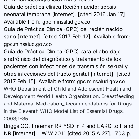
Guía de práctica clínica Recién nacido: sepsis
neonatal temprana [Internet]. [cited 2016 Jan 17].
Available
from:
gpc.minsalud.gov.co
Guía de Práctica Clínica ​(GPC) del recién nacido
sano ​​[Internet]. [cited 2017 Feb 12]. Available
from:
gpc.minsalud.gov.co
Guía de Práctica Clínica ​(GPC) para el abordaje
sindrómico del diagnóstico y tratamiento de los
pacientes con infecciones de transmisión sexual y
otras infecciones del tracto genital [Internet]. [cited
2017 Feb 15]. Available
from:
gpc.minsalud.gov.co
WHO_Department of Child and Adolescent Health and
Development World Health Organization. Breastfeeding
and Maternal Medication_Recommendations for Drugs
in the Eleventh WHO Model List of Essential Drugs.
2003;1–35.
Briggs GG, Freeman RK YSD in P and LARG to F and
NR [Internet]. LW W 2011 [cited 2015 A 27]. 1703 p.