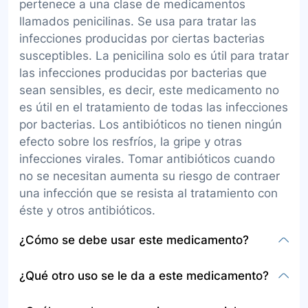
pertenece a una clase de medicamentos
llamados penicilinas. Se usa para tratar las
infecciones producidas por ciertas bacterias
susceptibles. La penicilina solo es útil para tratar
las infecciones producidas por bacterias que
sean sensibles, es decir, este medicamento no
es útil en el tratamiento de todas las infecciones
por bacterias. Los antibióticos no tienen ningún
efecto sobre los resfríos, la gripe y otras
infecciones virales. Tomar antibióticos cuando
no se necesitan aumenta su riesgo de contraer
una infección que se resista al tratamiento con
éste y otros antibióticos.
¿Cómo se debe usar este medicamento?
Este medicamento viene en forma de polvo para
¿Qué otro uso se le da a este medicamento?
preparar una suspensión inyectable, que se
administra por vía intramuscular profunda (en un
La información proporcionada no especifica