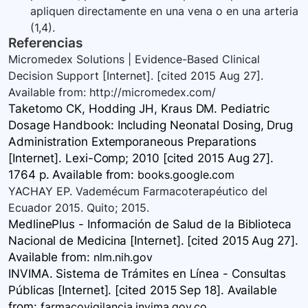
apliquen directamente en una vena o en una arteria
(1,4).
Referencias
Micromedex Solutions | Evidence-Based Clinical
Decision Support [Internet]. [cited 2015 Aug 27].
Available from: http://micromedex.com/
Taketomo CK, Hodding JH, Kraus DM. Pediatric
Dosage Handbook: Including Neonatal Dosing, Drug
Administration Extemporaneous Preparations
[Internet]. Lexi-Comp; 2010 [cited 2015 Aug 27].
1764 p. Available
from:
books.google.com
YACHAY EP. Vademécum Farmacoterapéutico del
Ecuador 2015. Quito; 2015.
MedlinePlus - Información de Salud de la Biblioteca
Nacional de Medicina [Internet]. [cited 2015 Aug 27].
Available
from:
nlm.nih.gov
INVIMA. Sistema de Trámites en Línea - Consultas
Públicas [Internet]. [cited 2015 Sep 18]. Available
from:
farmacovigilancia.invima.gov.co