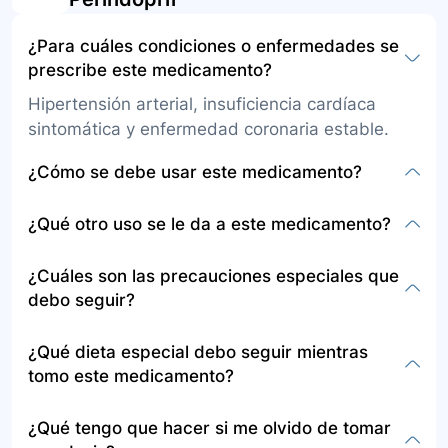
¿Para cuáles condiciones o enfermedades se
prescribe este medicamento?
Hipertensión arterial, insuficiencia cardíaca
sintomática y enfermedad coronaria estable.
¿Cómo se debe usar este medicamento?
Se toma una vez al día por vía oral
¿Qué otro uso se le da a este medicamento?
preferiblemente sin alimentos en la mañana. Es
importante seguir las indicaciones del médico
Además de las indicaciones mencionadas, el
¿Cuáles son las precauciones especiales que
respecto a la dosificación y no dejar de tomarlo
perindopril es recomendado en la prevención de
debo seguir?
sin consultar.
eventos cardíacos en pacientes con
antecedentes de infarto de miocardio y/o
Informar al médico sobre alergias, embarazo, o
¿Qué dieta especial debo seguir mientras
revascularización.
si está tomando medicamentos como
tomo este medicamento?
ciclosporina o diuréticos. También es importante
evitar el consumo de alcohol y seguir una dieta
Se recomienda una dieta controlada en potasio
¿Qué tengo que hacer si me olvido de tomar
baja en potasio.
y evitar el consumo de bebidas alcohólicas.