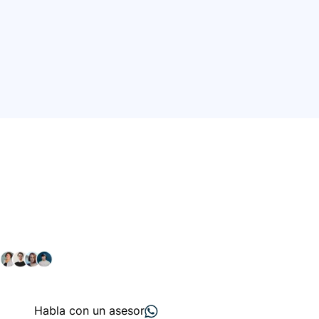
Conéctate con nuestra
comunidad farmacéutica
Explora nuestras soluciones y servicios para el sector
salud y farmacéutico.
+ 2000
proveedores
nos recomiendan
Habla con un asesor