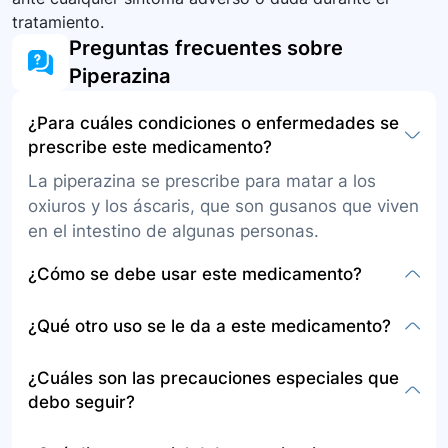
tratamiento.
Preguntas frecuentes sobre
Piperazina
¿Para cuáles condiciones o enfermedades se
prescribe este medicamento?
La piperazina se prescribe para matar a los
oxiuros y los áscaris, que son gusanos que viven
en el intestino de algunas personas.
¿Cómo se debe usar este medicamento?
La piperazina se presenta en suspensión o
¿Qué otro uso se le da a este medicamento?
jarabe para tomar por vía oral, con o sin
alimentos. Debe seguirse exactamente como
Además de su uso principal como
¿Cuáles son las precauciones especiales que
indicado por el médico, sin alterar la dosis o la
antihelmíntico, no se mencionan otros usos
debo seguir?
frecuencia. Es posible que se requiera una
específicos en la información proporcionada.
segunda dosis 2 semanas después de la
Informe a su médico de alergias a la piperazina