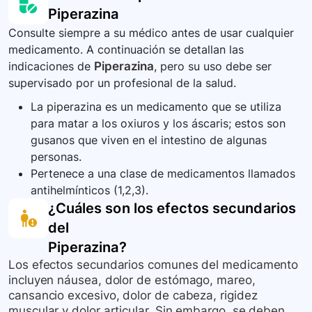
Piperazina
tomando. No hay datos complementarios de
Consulte siempre a su médico antes de usar cualquier
relevancia en el contexto colombiano
medicamento. A continuación se detallan las
mencionado en la información proporcionada.
indicaciones de
Piperazina
, pero su uso debe ser
supervisado por un profesional de la salud.
La piperazina es un medicamento que se utiliza
para matar a los oxiuros y los áscaris; estos son
gusanos que viven en el intestino de algunas
personas.
Pertenece a una clase de medicamentos llamados
antihelmínticos (1,2,3).
¿Cuáles son los efectos secundarios
del
Piperazina
?
Los efectos secundarios comunes del medicamento
incluyen náusea, dolor de estómago, mareo,
cansancio excesivo, dolor de cabeza, rigidez
muscular y dolor articular. Sin embargo, se deben