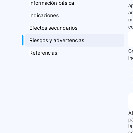
Información básica
ap
ár
Indicaciones
me
c
Efectos secundarios
Riesgos y advertencias
Co
Referencias
i
A
p
la
s