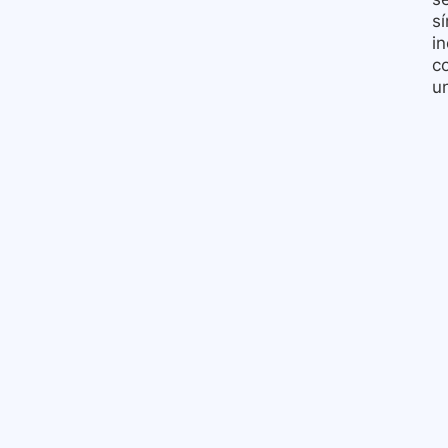
sí
in
c
u