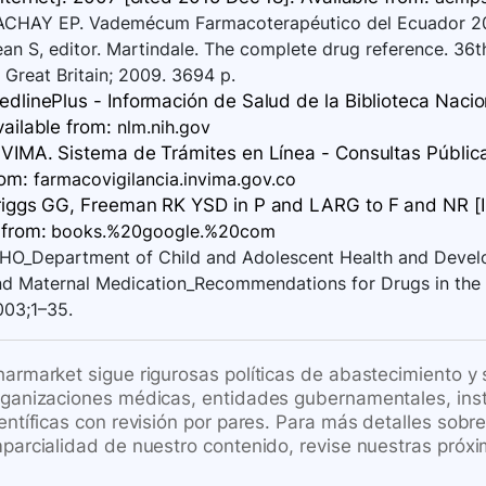
ACHAY EP. Vademécum Farmacoterapéutico del Ecuador 201
an S, editor. Martindale. The complete drug reference. 36
 Great Britain; 2009. 3694 p.
dlinePlus - Información de Salud de la Biblioteca Nacion
vailable
from:
nlm.nih.gov
VIMA. Sistema de Trámites en Línea - Consultas Públicas
rom:
farmacovigilancia.invima.gov.co
riggs GG, Freeman RK YSD in P and LARG to F and NR [In
from:
books.%20google.%20com
HO_Department of Child and Adolescent Health and Develo
nd Maternal Medication_Recommendations for Drugs in the 
003;1–35.
harmarket sigue rigurosas políticas de abastecimiento y
rganizaciones médicas, entidades gubernamentales, inst
ientíficas con revisión por pares. Para más detalles sob
mparcialidad de nuestro contenido, revise nuestras próxi