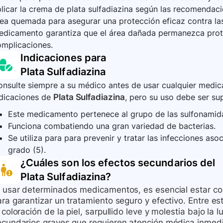
licar la crema de plata sulfadiazina según las recomenda
ea quemada para asegurar una protección eficaz contra las 
dicamento garantiza que el área dañada permanezca proteg
omplicaciones.
Indicaciones para
Plata Sulfadiazina
nsulte siempre a su médico antes de usar cualquier medica
ndicaciones de
Plata Sulfadiazina
, pero su uso debe ser sup
Este medicamento pertenece al grupo de las sulfonamida
Funciona combatiendo una gran variedad de bacterias.
Se utiliza para para prevenir y tratar las infecciones a
grado (5).
¿Cuáles son los efectos secundarios del
Plata Sulfadiazina
?
l usar determinados medicamentos, es esencial estar co
ara garantizar un tratamiento seguro y efectivo. Entre e
 coloración de la piel, sarpullido leve y molestia bajo la 
ecundarios graves que requieren atención médica inmedi