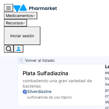
Medicamentos
Recursos
Iniciar sesión
Volver al listado
L
Plata Sulfadiazina
es
tr
combatiendo una gran variedad de
in
bacterias
pr
Silverdiazine
c
sulfonamida de uso tópico
si
cr