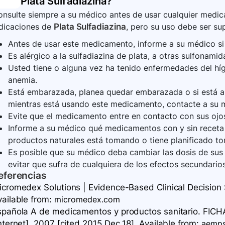
Plata Sulfadiazina
?
nsulte siempre a su médico antes de usar cualquier medica
ndicaciones de
Plata Sulfadiazina
, pero su uso debe ser sup
Antes de usar este medicamento, informe a su médico si
Es alérgico a la sulfadiazina de plata, a otras sulfonam
Usted tiene o alguna vez ha tenido enfermedades del híga
anemia.
Está embarazada, planea quedar embarazada o si está
mientras está usando este medicamento, contacte a su 
Evite que el medicamento entre en contacto con sus ojos
Informe a su médico qué medicamentos con y sin receta 
productos naturales está tomando o tiene planificado to
Es posible que su médico deba cambiar las dosis de su
evitar que sufra de cualquiera de los efectos secundarios
eferencias
icromedex Solutions | Evidence-Based Clinical Decision S
vailable
from:
micromedex.com
spañola A de medicamentos y productos sanitario. FICH
nternet]. 2007 [cited 2015 Dec 18]. Available
from:
aemps