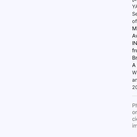
Y
Se
of
Me
A
IN
f
B
A
W
a
2
P
o
c
i