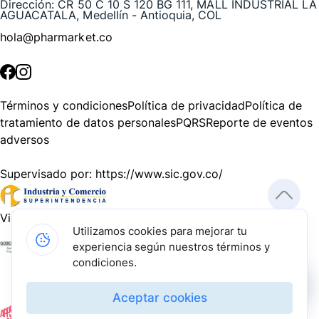
Dirección:
CR 50 C 10 S 120 BG 111, MALL INDUSTRIAL LA
AGUACATALA, Medellín - Antioquia, COL
hola@pharmarket.co
©
2026
Pharmarket. Todos los derechos reservados.
Términos y condiciones
Política de privacidad
Política de
tratamiento de datos personales
PQRS
Reporte de eventos
adversos
Supervisado por:
https://www.sic.gov.co/
Vigilado por:
https://www.dssa.gov.co/
Utilizamos cookies para mejorar tu
experiencia según nuestros términos y
Gracias a nuestros impulsadores, podemos presentarte la
condiciones.
solución tecnológica más avanzada para resolver los
desafíos farmacéuticos de la actualidad.
Aceptar cookies