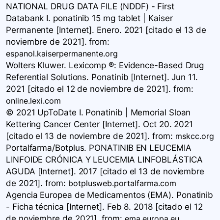
NATIONAL DRUG DATA FILE (NDDF) - First
Databank I. ponatinib 15 mg tablet | Kaiser
Permanente [Internet]. Enero. 2021 [citado el 13 de
noviembre de 2021].
from:
espanol.kaiserpermanente.org
Wolters Kluwer. Lexicomp ®: Evidence-Based Drug
Referential Solutions. Ponatinib [Internet]. Jun 11.
2021 [citado el 12 de noviembre de 2021].
from:
online.lexi.com
© 2021 UpToDate I. Ponatinib | Memorial Sloan
Kettering Cancer Center [Internet]. Oct 20. 2021
[citado el 13 de noviembre de 2021].
from:
mskcc.org
Portalfarma/Botplus. PONATINIB EN LEUCEMIA
LINFOIDE CRÓNICA Y LEUCEMIA LINFOBLÁSTICA
AGUDA [Internet]. 2017 [citado el 13 de noviembre
de 2021].
from:
botplusweb.portalfarma.com
Agencia Europea de Medicamentos (EMA). Ponatinib
- Ficha técnica [Internet]. Feb 8. 2018 [citado el 12
de noviembre de 2021].
from:
ema.europa.eu