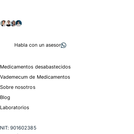
Explora nuestras soluciones y servicios para el sector
salud y farmacéutico.
+ 2000
proveedores
nos recomiendan
Habla con un asesor
Menú de navegación
Medicamentos desabastecidos
Vademecum de Medicamentos
Sobre nosotros
Blog
Laboratorios
Te puede interesar
NIT:
901602385