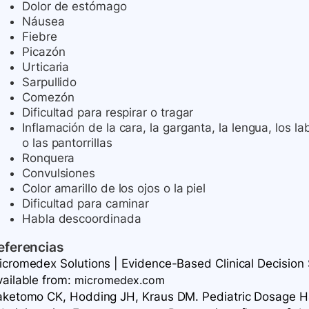
Dolor de estómago
Náusea
Fiebre
Picazón
Urticaria
Sarpullido
Comezón
Dificultad para respirar o tragar
Inflamación de la cara, la garganta, la lengua, los lab
o las pantorrillas
Ronquera
Convulsiones
Color amarillo de los ojos o la piel
Dificultad para caminar
Habla descoordinada
eferencias
icromedex Solutions | Evidence-Based Clinical Decision S
vailable
from:
micromedex.com
aketomo CK, Hodding JH, Kraus DM. Pediatric Dosage Ha