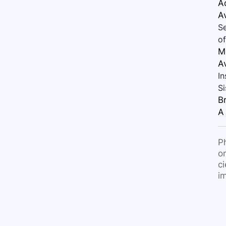
A
A
Se
of
Me
A
In
Si
B
A
P
o
c
i