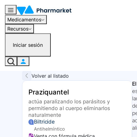
Medicamentos
Recursos
Iniciar sesión
Volver al listado
E
Praziquantel
es
la
actúa paralizando los parásitos y
de
permitiendo al cuerpo eliminarlos
p
naturalmente
a
Biltricide
a
Antihelmíntico
Venta con fórmula médica