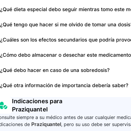
Informe a su médico si es alérgico al praziquantel, padec
¿Qué dieta especial debo seguir mientras tomo este 
convulsiones, enfermedades del hígado, riñón o coraz
cualquier otro medicamento que esté tomando.
Pregúntele a su médico si puede consumir pomelo dura
¿Qué tengo que hacer si me olvido de tomar una dosis
Vuelva a consultar a su doctor si sus síntomas empeor
¿Cuáles son los efectos secundarios que podría prov
inesperados o si sus síntomas no mejoran, especialmente
Los efectos secundarios pueden incluir malestar, dolo
¿Cómo debo almacenar o desechar este medicamento
náusea, fiebre, picazón, urticaria, sarpullido, dificultad
convulsiones y color amarillo de los ojos o la piel.
Mantenga este medicamento en su envase original, bien 
¿Qué debo hacer en caso de una sobredosis?
Almacénelo a temperatura ambiente y lejos del exceso
desechar los medicamentos que ya no necesita o que e
En caso de una sobredosis, es crucial buscar atención
¿Qué otra información de importancia debería saber?
Tenga en cuenta que el praziquantel puede causarle som
Indicaciones para
maquinaria el día en que tome el praziquantel y al día s
Praziquantel
nsulte siempre a su médico antes de usar cualquier medica
ndicaciones de
Praziquantel
, pero su uso debe ser supervis