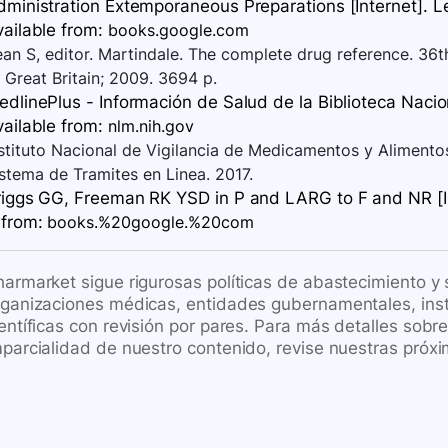
dministration Extemporaneous Preparations [Internet]. L
vailable
from:
books.google.com
an S, editor. Martindale. The complete drug reference. 36
 Great Britain; 2009. 3694 p.
dlinePlus - Información de Salud de la Biblioteca Nacion
vailable
from:
nlm.nih.gov
stituto Nacional de Vigilancia de Medicamentos y Alimentos
stema de Tramites en Linea. 2017.
riggs GG, Freeman RK YSD in P and LARG to F and NR [In
from:
books.%20google.%20com
harmarket sigue rigurosas políticas de abastecimiento y
rganizaciones médicas, entidades gubernamentales, inst
ientíficas con revisión por pares. Para más detalles sob
mparcialidad de nuestro contenido, revise nuestras próxi