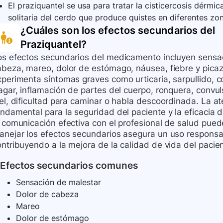
El praziquantel se usa para tratar la cisticercosis dérmi
solitaria del cerdo que produce quistes en diferentes zo
¿Cuáles son los efectos secundarios del
Praziquantel
?
os efectos secundarios del medicamento incluyen sensa
abeza, mareo, dolor de estómago, náusea, fiebre y picazó
perimenta síntomas graves como urticaria, sarpullido, co
agar, inflamación de partes del cuerpo, ronquera, convuls
iel, dificultad para caminar o habla descoordinada. La a
ndamental para la seguridad del paciente y la eficacia d
a comunicación efectiva con el profesional de salud pue
anejar los efectos secundarios asegura un uso respons
ontribuyendo a la mejora de la calidad de vida del pacie
Efectos secundarios comunes
Sensación de malestar
Dolor de cabeza
Mareo
Dolor de estómago