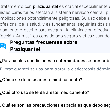
l tratamiento con
praziquantel
es crucial especialmente 
uistes parasitarios afectan al sistema nervioso central,
omplicaciones potencialmente peligrosas. Su uso debe s
rofesional de la salud, y es fundamental seguir las dosi
atamiento prescrito para asegurar la eliminación efectiva 
nfección. Aun así, es considerado seguro y eficaz cuando
Preguntas frecuentes sobre
Praziquantel
¿Para cuáles condiciones o enfermedades se prescri
El praziquantel se usa para tratar la cisticercosis dérmi
¿Cómo se debe usar este medicamento?
La presentación del praziquantel es en tabletas para ad
¿Qué otro uso se le da a este medicamento?
algún alimento. Tome el praziquantel según lo indicado
cuando se sienta bien ni la continúe por más días de lo
El praziquantel pertenece a una clase de medicamentos
¿Cuáles son las precauciones especiales que debo se
principalmente para el tratamiento de infestaciones por 