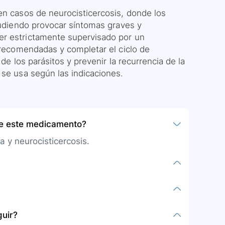
en casos de neurocisticercosis, donde los
 pudiendo provocar síntomas graves y
er estrictamente supervisado por un
s recomendadas y completar el ciclo de
de los parásitos y prevenir la recurrencia de la
 se usa según las indicaciones.
be este medicamento?
ca y neurocisticercosis.
ministración por vía oral; se debe tomar con
 por su médico. No suspenda la terapia
s indicados.
 llamados antihelmínticos, usado
guir?
tenias.