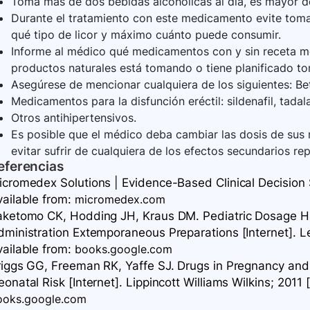
Toma más de dos bebidas alcohólicas al día, es mayor de 
Durante el tratamiento con este medicamento evite toma
qué tipo de licor y máximo cuánto puede consumir.
Informe al médico qué medicamentos con y sin receta mé
productos naturales está tomando o tiene planificado to
Asegúrese de mencionar cualquiera de los siguientes: Bet
Medicamentos para la disfunción eréctil: sildenafil, tadala
Otros antihipertensivos.
Es posible que el médico deba cambiar las dosis de sus
evitar sufrir de cualquiera de los efectos secundarios re
eferencias
icromedex Solutions | Evidence-Based Clinical Decision S
vailable
from:
micromedex.com
aketomo CK, Hodding JH, Kraus DM. Pediatric Dosage Ha
dministration Extemporaneous Preparations [Internet]. L
vailable
from:
books.google.com
riggs GG, Freeman RK, Yaffe SJ. Drugs in Pregnancy and 
onatal Risk [Internet]. Lippincott Williams Wilkins; 2011
ooks.google.com