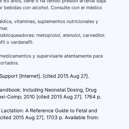
65 años, tiene o ha tenido presión arterial baja.
r bebidas con alcohol. Consulte con el médico
dica, vitaminas, suplementos nutricionales y
mar.
abloqueadores: metoprolol, atenolol, carvedilol.
fil o vardenafil.
 medicamentos y supervisarle atentamente para
portados.
upport [Internet]. [cited 2015 Aug 27].
ndbook: Including Neonatal Dosing, Drug
exi-Comp; 2010 [cited 2015 Aug 27]. 1764 p.
Lactation: A Reference Guide to Fetal and
 [cited 2015 Aug 27]. 1703 p. Available
from: