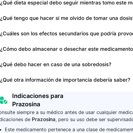
¿Qué dieta especial debo seguir mientras tomo este 
está embarazada o amamantando, consume alcohol reg
Evite conducir o manejar maquinaria pesada si siente 
Siga estrictamente las recomendaciones alimentarias da
¿Qué tengo que hacer si me olvido de tomar una dosis
especialmente en términos de consumo de alcohol y al
arterial.
Si olvida una dosis, tómela tan pronto como se acuerde
¿Cuáles son los efectos secundarios que podría prov
próxima dosis, omita la dosis olvidada y siga con su ho
Los efectos secundarios pueden incluir debilidad, cans
¿Cómo debo almacenar o desechar este medicamento
cardíaco irregular o rápido, sarpullido, dificultad para re
extremidades, y erección dolorosa prolongada.
Almacene este medicamento a temperatura ambiente, lej
¿Qué debo hacer en caso de una sobredosis?
instrucciones de su farmacéutico para desechar corre
o que haya expirado.
En caso de sobredosis, busque atención médica de emer
¿Qué otra información de importancia debería saber?
envenenamiento local para recibir las instrucciones ad
Continúe tomando este medicamento incluso si se sient
Indicaciones para
presenta síntomas. Siga todas las citas con su médico 
Prazosina
efectos secundarios.
nsulte siempre a su médico antes de usar cualquier medica
ndicaciones de
Prazosina
, pero su uso debe ser supervisado
Este medicamento pertenece a una clase de medicament