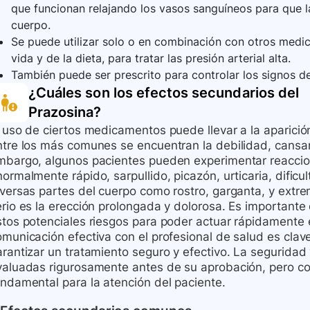
que funcionan relajando los vasos sanguíneos para que la
cuerpo.
Se puede utilizar solo o en combinación con otros me
vida y de la dieta, para tratar las presión arterial alta.
También puede ser prescrito para controlar los signos de 
¿Cuáles son los efectos secundarios del
Prazosina
?
l uso de ciertos medicamentos puede llevar a la aparici
ntre los más comunes se encuentran la debilidad, cansa
mbargo, algunos pacientes pueden experimentar reaccio
ormalmente rápido, sarpullido, picazón, urticaria, dificul
iversas partes del cuerpo como rostro, garganta, y extr
erio es la erección prolongada y dolorosa. Es importante
stos potenciales riesgos para poder actuar rápidamente
omunicación efectiva con el profesional de salud es cl
arantizar un tratamiento seguro y efectivo. La segurida
valuadas rigurosamente antes de su aprobación, pero con
undamental para la atención del paciente.