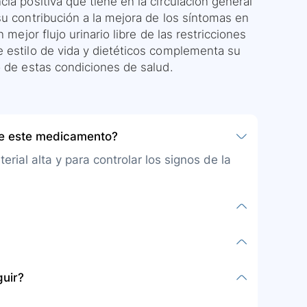
ia positiva que tiene en la circulación general
su contribución a la mejora de los síntomas en
 mejor flujo urinario libre de las restricciones
e estilo de vida y dietéticos complementa su
o de estas condiciones de salud.
be este medicamento?
rial alta y para controlar los signos de la
entos. Debe comenzar a tomarlo antes de
ndo los ajustes de dosis.
sia prostática benigna, este medicamento
guir?
bios de hábito para mejorar la salud
re de narcolepsia o enfermedades hepáticas,