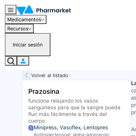
Medicamentos
Recursos
Iniciar sesión
Volver al listado
L
Prazosina
c
as
funciona relajando los vasos
pr
sanguíneos para que la sangre pueda
p
fluir más fácilmente a través del
cuerpo
Minipress, Vasoflex, Lentopres
Ad
Antihypertensive, alpha-adrenergic