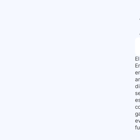
E
E
e
an
d
s
e
c
g
e
f