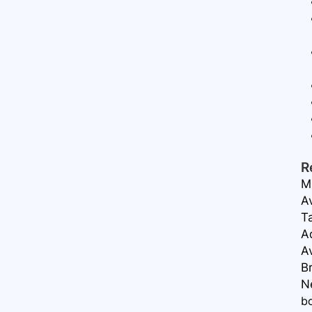
R
M
A
T
A
A
B
Ne
b