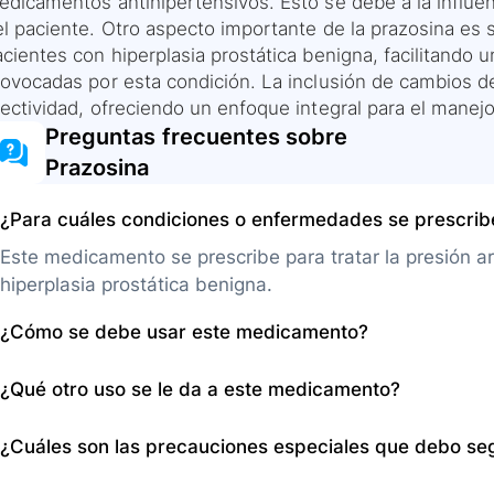
dicamentos antihipertensivos. Esto se debe a la influenc
el paciente. Otro aspecto importante de la prazosina es 
cientes con hiperplasia prostática benigna, facilitando un
rovocadas por esta condición. La inclusión de cambios d
fectividad, ofreciendo un enfoque integral para el manej
Preguntas frecuentes sobre
Prazosina
¿Para cuáles condiciones o enfermedades se prescri
Este medicamento se prescribe para tratar la presión arte
hiperplasia prostática benigna.
¿Cómo se debe usar este medicamento?
Se toma por vía oral 2 o 3 veces al día con o sin alim
¿Qué otro uso se le da a este medicamento?
acostarse y seguir las indicaciones del médico, incluye
Además de tratar la presión arterial alta y la hiperpla
¿Cuáles son las precauciones especiales que debo se
también se puede utilizar en combinación con otros cam
cardiovascular.
Informe a su médico si es alérgico a la prazosina, suf