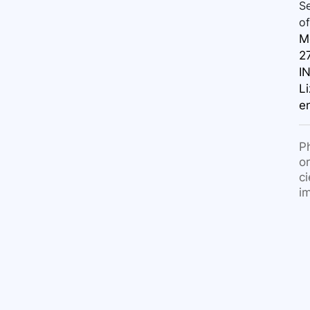
Se
of
M
27
IN
Li
en
P
o
c
i