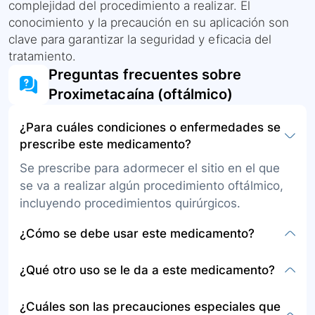
complejidad del procedimiento a realizar. El
conocimiento y la precaución en su aplicación son
clave para garantizar la seguridad y eficacia del
tratamiento.
Preguntas frecuentes sobre
Proximetacaína (oftálmico)
¿Para cuáles condiciones o enfermedades se
prescribe este medicamento?
Se prescribe para adormecer el sitio en el que
se va a realizar algún procedimiento oftálmico,
incluyendo procedimientos quirúrgicos.
¿Cómo se debe usar este medicamento?
La proximetacaina se aplica justo antes de
¿Qué otro uso se le da a este medicamento?
hacer el procedimiento en el ojo. En
procedimientos más largos y complicados, se
Principalmente se utiliza como anestésico local
¿Cuáles son las precauciones especiales que
aplica con mayor frecuencia a lo largo del
oftálmico para procedimientos en el ojo.