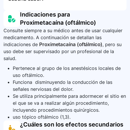
indicaciones del empaque.
extremadamente bajo. En caso de sospecha de
sobredosis, busque atención médica inmediata.
Asegúrese de haber entendido todas las
Indicaciones para
instrucciones antes de la aplicación del
Proximetacaína (oftálmico)
medicamento. Haga preguntas si tiene
Consulte siempre a su médico antes de usar cualquier
preocupaciones y siga atentamente las
medicamento. A continuación se detallan las
instrucciones del médico antes, durante y
indicaciones de
Proximetacaína (oftálmico)
, pero su
después de la administración del medicamento.
uso debe ser supervisado por un profesional de la
salud.
Pertenece al grupo de los anestésicos locales de
uso oftálmico.
Funciona disminuyendo la conducción de las
señales nerviosas del dolor.
Se utiliza principalmente para adormecer el sitio en
el que se va a realizar algún procedimiento,
incluyendo procedimientos quirúrgicos.
uso tópico oftálmico (1,3).
¿Cuáles son los efectos secundarios