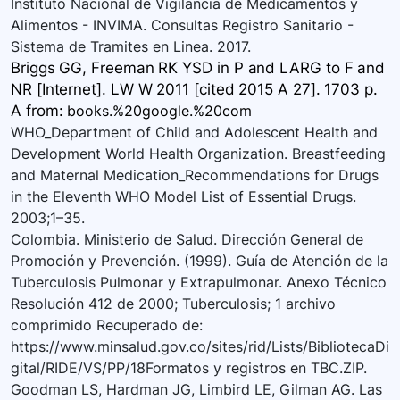
Instituto Nacional de Vigilancia de Medicamentos y
Alimentos - INVIMA. Consultas Registro Sanitario -
Sistema de Tramites en Linea. 2017.
Briggs GG, Freeman RK YSD in P and LARG to F and
NR [Internet]. LW W 2011 [cited 2015 A 27]. 1703 p.
A
from:
books.%20google.%20com
WHO_Department of Child and Adolescent Health and
Development World Health Organization. Breastfeeding
and Maternal Medication_Recommendations for Drugs
in the Eleventh WHO Model List of Essential Drugs.
2003;1–35.
Colombia. Ministerio de Salud. Dirección General de
Promoción y Prevención. (1999). Guía de Atención de la
Tuberculosis Pulmonar y Extrapulmonar. Anexo Técnico
Resolución 412 de 2000; Tuberculosis; 1 archivo
comprimido Recuperado de:
https://www.minsalud.gov.co/sites/rid/Lists/BibliotecaDi
gital/RIDE/VS/PP/18Formatos y registros en TBC.ZIP.
Goodman LS, Hardman JG, Limbird LE, Gilman AG. Las