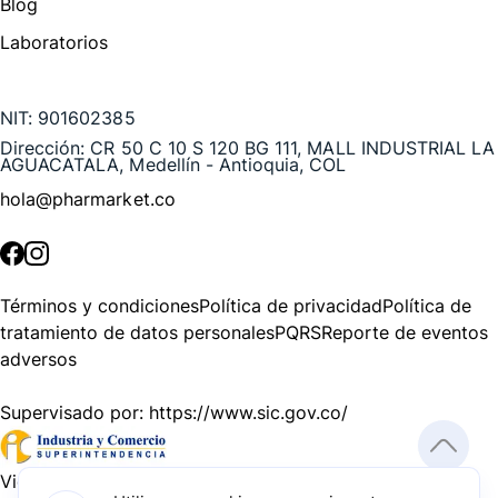
Blog
Laboratorios
Te puede interesar
NIT:
901602385
Dirección:
CR 50 C 10 S 120 BG 111, MALL INDUSTRIAL LA
AGUACATALA, Medellín - Antioquia, COL
hola@pharmarket.co
©
2026
Pharmarket. Todos los derechos reservados.
Términos y condiciones
Política de privacidad
Política de
tratamiento de datos personales
PQRS
Reporte de eventos
adversos
Supervisado por:
https://www.sic.gov.co/
Vigilado por:
https://www.dssa.gov.co/