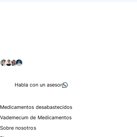
Conéctate con nuestra
comunidad farmacéutica
Explora nuestras soluciones y servicios para el sector
salud y farmacéutico.
+ 2000
proveedores
nos recomiendan
Habla con un asesor
Menú de navegación
Medicamentos desabastecidos
Vademecum de Medicamentos
Sobre nosotros