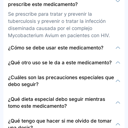
prescribe este medicamento?
Se prescribe para tratar y prevenir la
tuberculosis y prevenir o tratar la infección
diseminada causada por el complejo
Mycobacterium Avium en pacientes con HIV.
¿Cómo se debe usar este medicamento?
Se administra por vía oral, en cápsulas, con el
¿Qué otro uso se le da a este medicamento?
estómago vacío, 1 hora antes o 2 horas después
de las comidas. Si tiene dificultad para tragar
Además de su uso primario, consulte con su
¿Cuáles son las precauciones especiales que
las cápsulas, mézclese con puré de manzana e
médico sobre otros posibles usos.
debo seguir?
ingiéralo.
Informe a su médico si es alérgico a la
¿Qué dieta especial debo seguir mientras
rifabutina, tiene trastornos de la sangre,
tomo este medicamento?
tuberculosis activa, embarazada o
amamantando, y sobre otros medicamentos que
No se especifica una dieta especial, pero se
¿Qué tengo que hacer si me olvido de tomar
esté tomando.
recomienda tomar el medicamento con el
una dosis?