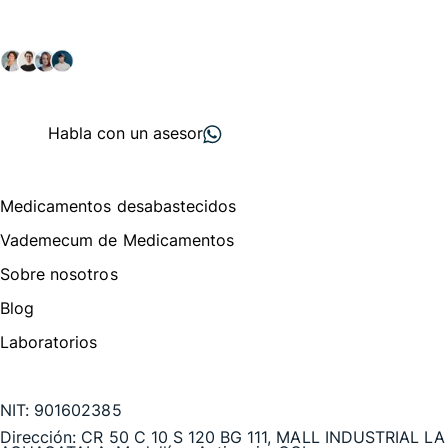
Explora nuestras soluciones y servicios para el sector
salud y farmacéutico.
+ 2000
proveedores
nos recomiendan
Habla con un asesor
Menú de navegación
Medicamentos desabastecidos
Vademecum de Medicamentos
Sobre nosotros
Blog
Laboratorios
Te puede interesar
NIT:
901602385
Dirección:
CR 50 C 10 S 120 BG 111, MALL INDUSTRIAL LA