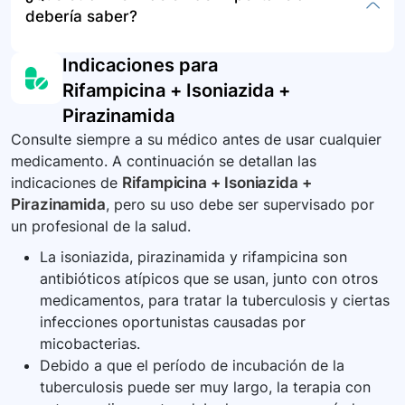
médica de emergencia de inmediato.
debería saber?
humedad y calor, y desecharlos siguiendo los
programas de recogida de medicamentos de su
Es importante seguir con precisión todas las
Indicaciones para
comunidad.
dosis de todos los medicamentos para asegurar
Rifampicina + Isoniazida +
la efectividad del tratamiento contra la
Pirazinamida
tuberculosis, que generalmente debe tomarse
por 6 meses o más.
Consulte siempre a su médico antes de usar cualquier
medicamento. A continuación se detallan las
indicaciones de
Rifampicina + Isoniazida +
Pirazinamida
, pero su uso debe ser supervisado por
un profesional de la salud.
La isoniazida, pirazinamida y rifampicina son
antibióticos atípicos que se usan, junto con otros
medicamentos, para tratar la tuberculosis y ciertas
infecciones oportunistas causadas por
micobacterias.
Debido a que el período de incubación de la
tuberculosis puede ser muy largo, la terapia con