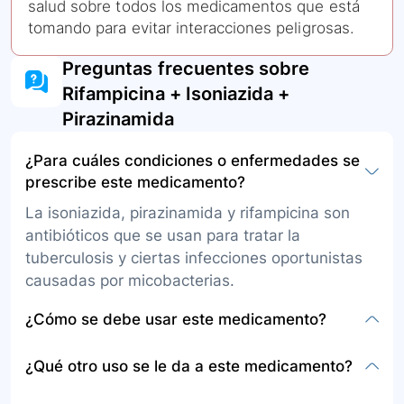
salud sobre todos los medicamentos que está
tomando para evitar interacciones peligrosas.
Preguntas frecuentes sobre
Rifampicina + Isoniazida +
Pirazinamida
¿Para cuáles condiciones o enfermedades se
prescribe este medicamento?
La isoniazida, pirazinamida y rifampicina son
antibióticos que se usan para tratar la
tuberculosis y ciertas infecciones oportunistas
causadas por micobacterias.
¿Cómo se debe usar este medicamento?
Deben tomarse con un vaso lleno de agua con
¿Qué otro uso se le da a este medicamento?
el estómago vacío, 1 hora antes o 2 horas
después de una comida. Si provoca malestar
Aparte de tratar la tuberculosis e infecciones