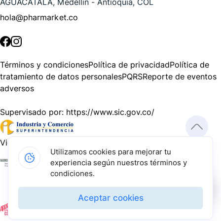
AGUACATALA, Medellín - Antioquia, COL
hola@pharmarket.co
©
2026
Pharmarket. Todos los derechos reservados.
Términos y condiciones
Política de privacidad
Política de
tratamiento de datos personales
PQRS
Reporte de eventos
adversos
Supervisado por:
https://www.sic.gov.co/
Vigilado por:
https://www.dssa.gov.co/
Utilizamos cookies para mejorar tu
experiencia según nuestros términos y
Gracias a nuestros impulsadores, podemos presentarte la
condiciones.
solución tecnológica más avanzada para resolver los
desafíos farmacéuticos de la actualidad.
Aceptar cookies