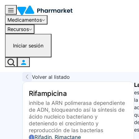
Medicamentos
Recursos
Iniciar sesión
Volver al listado
L
Rifampicina
es
la
inhibe la ARN polimerasa dependiente
ad
de ADN, bloqueando así la síntesis de
qu
ácido nucleico bacteriano y
de
deteniendo el crecimiento y
es
reproducción de las bacterias
Rifadin, Rimactane