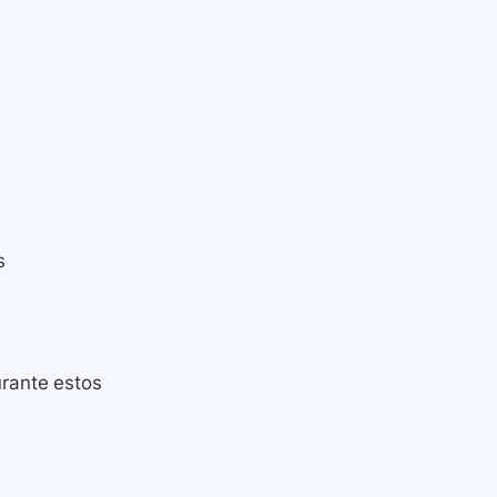
s
urante estos