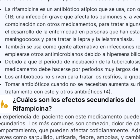
La rifampicina es un antibiótico atípico que se usa, con 
(TB; una infección grave que afecta los pulmones y, a ve
combinación con otros medicamentos, para tratar alguna
el desarrollo de la enfermedad en personas que han est
meningococos y para tratar la lepra y la leishmaniasis.
También se usa como gente alternativo en infecciones re
emplearse otros antimicrobianos debido a hipersensibilid
Debido a que el período de incubación de la tuberculosis
medicamento debe hacerse por períodos muy largos de 
Los antibióticos no sirven para tratar los resfríos, la grip
Tomar antibióticos cuando no se necesitan aumenta su ri
tratamiento con este y otros antibióticos (4).
¿Cuáles son los efectos secundarios del
Rifampicina
?
a experiencia del paciente con este medicamento puede 
ecundarios. Los más comunes son comezón, dolor de cab
omportamiento, que pueden afectar cotidianamente. Adem
aves como sarpullido, urticaria, fiebre, ampolas, y cambio