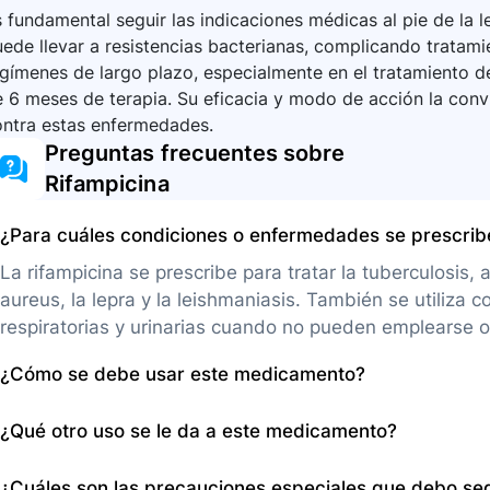
 fundamental seguir las indicaciones médicas al pie de la l
ede llevar a resistencias bacterianas, complicando tratami
gímenes de largo plazo, especialmente en el tratamiento d
 6 meses de terapia. Su eficacia y modo de acción la conv
ontra estas enfermedades.
Preguntas frecuentes sobre
Rifampicina
¿Para cuáles condiciones o enfermedades se prescri
La rifampicina se prescribe para tratar la tuberculosis
aureus, la lepra y la leishmaniasis. También se utiliza 
respiratorias y urinarias cuando no pueden emplearse o
¿Cómo se debe usar este medicamento?
Debe tomarse por vía oral con un vaso lleno de agua, c
¿Qué otro uso se le da a este medicamento?
después de una comida. La dosis y duración del tratami
administración debe seguir las instrucciones del médico, 
Además de los usos primarios, la rifampicina se emplea 
¿Cuáles son las precauciones especiales que debo se