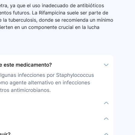
etra, ya que el uso inadecuado de antibióticos
entos futuros. La Rifampicina suele ser parte de
e la tuberculosis, donde se recomienda un mínimo
ierten en un componente crucial en la lucha
be este medicamento?
, algunas infecciones por Staphylococcus
como agente alternativo en infecciones
tros antimicrobianos.
on el estómago vacío, 1 hora antes o 2 horas
ento varían según la infección. La
sin alterar las dosis ni la frecuencia
para prevenir el desarrollo de
guir?